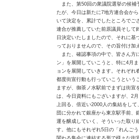
また、第50回の衆議院選挙の候補
たが、今日は新たに7地方連合会から2
いて決定を、累計でしたところでご
連合が推薦していた前原議員そして
日決定いたしましたので、それに基づ
っておりませんので、その旨付け加
また、確認事項の中で、皆さん方に
ン」を展開していこうと、特に4月
ョンを展開していきます。それぞれ
都度街宣行動も行っていこうという
ますが、御茶ノ水駅前でまずは街宣
は、今日資料にもございますが、2月
上回る、倍近い2000人の集結をし
団に分かれて銀座から東京駅手前、
運を醸成していく、そういった取り
す。他にもそれぞれ5日の「れんごう
関わる集会に連結する形で様々な街