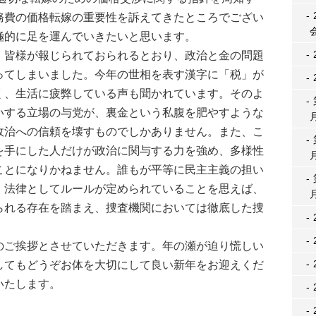
務費の価格転嫁の重要性を訴えてきたところでござい
極的に足を運んでいきたいと思います。
皆様が報じられておられるとおり、政治と金の問題
ってしまいました。今年の世相を表す漢字に「税」が
く、生活に疲弊している声も聞かれています。そのよ
いする立場の与党が、裏金という私腹を肥やすような
政治への信頼を壊すものでしかありません。また、こ
を手にした人だけが政治に関与する力を強め、多様性
ことになりかねません。誰もが平等に民主主義の担い
、法律としてルールが定められていることを思えば、
られる存在を踏まえ、捜査機関においては徹底した捜
。
ご挨拶とさせていただきます。年の瀬が迫り慌しい
してもどうぞお体を大切にして良い新年をお迎えくだ
いたします。