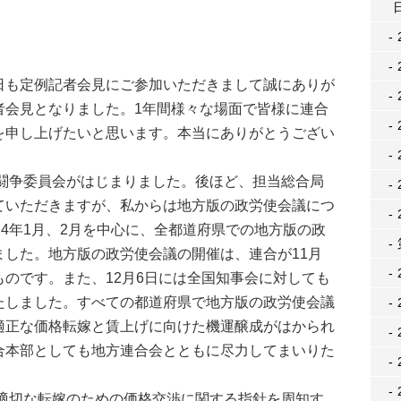
も定例記者会見にご参加いただきまして誠にありが
者会見となりました。1年間様々な場面で皆様に連合
を申し上げたいと思います。本当にありがとうござい
央闘争委員会がはじまりました。後ほど、担当総合局
ていただきますが、私からは地方版の政労使会議につ
24年1月、2月を中心に、全都道府県での地方版の政
ました。地方版の政労使会議の開催は、連合が11月
のです。また、12月6日には全国知事会に対しても
たしました。すべての都道府県で地方版の政労使会議
適正な価格転嫁と賃上げに向けた機運醸成がはかられ
合本部としても地方連合会とともに尽力してまいりた
の適切な転嫁のための価格交渉に関する指針を周知す