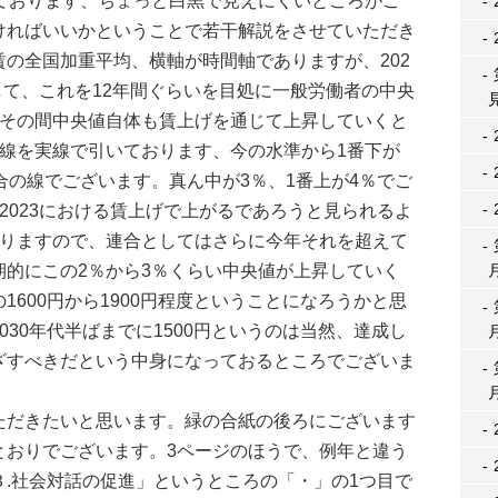
しております、ちょっと白黒で見えにくいところがご
ければいいかということで若干解説をさせていただき
の全国加重平均、横軸が時間軸でありますが、202
まして、これを12年間ぐらいを目処に一般労働者の中央
、その間中央値自体も賃上げを通じて上昇していくと
ど線を実線で引いております、今の水準から1番下が
合の線でございます。真ん中が3％、1番上が4％でご
2023における賃上げで上がるであろうと見られるよ
おりますので、連合としてはさらに今年それを超えて
期的にこの2％から3％くらい中央値が上昇していく
600円から1900円程度ということになろうかと思
30年代半ばまでに1500円というのは当然、達成し
ざすべきだという中身になっておるところでございま
だきたいと思います。緑の合紙の後ろにございます
とおりでございます。3ページのほうで、例年と違う
.社会対話の促進」というところの「・」の1つ目で