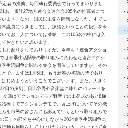
予定者の推薦、毎回執行委員会で行ってまいりまし
1名、累計27地方連合会連合会105名の推薦者につ
ざいます。なお、国民民主党を除籍になった、すでに
鈴木議員につきましては、凍結ということの扱いを今
いてお二人については凍結、この105名の中には入
えておきたいと思います。
もお配りをしておりますが、今年も「連合アクショ
までは春季生活闘争の取り組みに合わせた連合アクシ
春季生活闘争に関わる集会を開催していますが、その
ことで、まずは1月5日、もう新春の初詣の時であり
をはじめようということでございます。また、大きく
22日の夕刻、日比谷野外音楽堂に昨年のパレードを
て、今回はアクションデモで野音での出発式のあと8梯
鍛冶橋までアクションデモで、賃上げについてその機
組みを市民の皆さんにも訴えていくという取り組みで
の日」の部分を中心にしながら2024春季生活闘争に
宣行動も展開をしてまいりたいということについて今