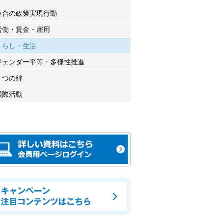
連合の政策実現行動
労働・賃金・雇用
くらし・生活
ジェンダー平等・多様性推進
７つの絆
国際活動