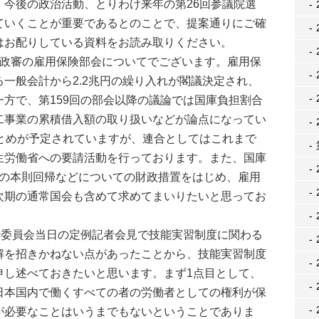
、今後の政治活動、とりわけ来年の第26回参議院選
ていくことが重要であるとのことで、提案通りにご確
はお配りしている資料をお読み取りください。
政審の雇用保険部会についてでございます。雇用保
一般会計から2.2兆円の繰り入れが閣議決定され、
方で、第159回の部会以降の議論では国庫負担割合
二事業の累積借入額の取り扱いなどが論点になってい
まとめが予定されていますが、連合としてはこれまで
生労働省への要請活動を行っております。また、国庫
5％の本則回帰などについての財政措置をはじめ、雇用
次期の通常国会も含めて求めてまいりたいと思ってお
行委員会当日の定例記者会見で技能実習制度に関わる
解を招きかねない点があったことから、技能実習制度
申し述べておきたいと思います。まず1点目として、
日本国内で働くすべての者の労働者としての権利が保
が必要なことはいうまでもないということでありま