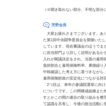
（※聞き取れない部分、不明な部分
芳野会長
大変お疲れさまでございます。あり
た第1回中央闘争委員会を開催いた
しています。現在審議会のほうでま
に担当部門より詳しく説明があるか
入れが閣議決定をされ、当面の雇用
負担割合と雇用保険料率、累積繰り
中執確認した考え方に基づきながら
雇用保険財政の安定化につながる対
2つ目は、来年の参議院選挙に向け
についてです。この間構成組織また
すとかこの間の連合の取り組みを整
て認識を共有し、今後の政治活動に