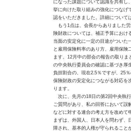
になった課題について認識を共有し
挙に向けた取り組みの強化につなげ
認をいただきました。詳細について
もう1点は、会長からありました労
険財政については、補正予算における
当面の安定化に一定の目途がついた一
と雇用保険料率のあり方、雇用保険
ます。12月中の部会の報告の取り
の中央執行委員会の確認に基づき厚
負担割合の、現在2.5％ですが、2
保険財政の安定化につながる対応を
ります。
次に、先月の18日の第2回中央執
ご質問があり、私の回答において誤
などに対する連合の考え方を改めて
まずは、外国人、日本人を問わず、
障され、基本的人権が守られること