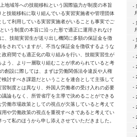
途上地域等への技能移転という国際協力が制度の本旨
りと技能移転に取り組んでいる実習実施者や管理団体
として利用している実習実施者がいることも事実でご
力という制度の本旨に沿った形で適正に運用されなけ
目に、技能実習生が送り出し機関に多額の保証金を徴
摘をされていますが、不当な保証金を徴収するような
と政府間でも適正化の取り組みを行い、技能実習生が
るよう、より一層取り組むことが求められていると考
度の創設に際しては、まずは労働関係法令違反や人権
で検討すべき課題だということを連合として主張して
実習制度とは異なり、外国人労働者の受け入れの必要
の議論もなく、所管省庁を主導で決めることができる
な労働市場政策としての視点が欠落していると考えて
雇用や労働政策の視点を重視すべきであると考えてい
伴って私のほうから申し添えさせていただきました。