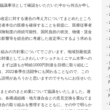
協議事項として確認をいただいた中から何点か申し
の改定に対する連合の考え方についてまとめたところ
患者本位の医療を確保することを前提に、医療従事者
保険制度の持続可能性、国民負担の状況、物価・賃金
の影響等を総合的に考慮した改定率にするよう求める
り組みの方針案についてでございます。地域別最低賃
の対価としてふさわしいナショナルミニマム水準への
まずは誰もが時給1000円到達を目標に取り組むこ
、2022春季生活闘争にも関わることなので、この
も説明があろうかと思いますのでそちらにお任せいた
りまとめのまとめ案について協議をいたしました。連
め、各構成組織・地方連合会との意見交換を重ねてま
連合の取り組みを整理するとともに、その中で明らか