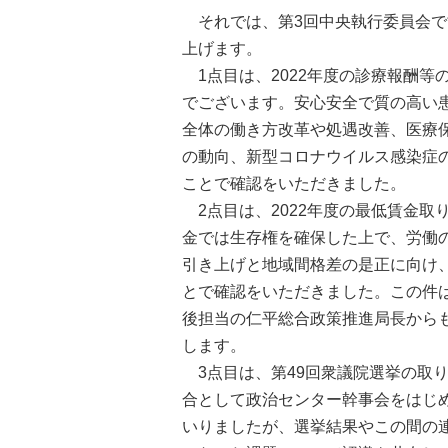
それでは、第3回中央執行委員会で
上げます。
1点目は、2022年度の診療報酬等
でございます。安心安全で質の高い
全体の働き方改革や処遇改善、医療
の動向、新型コロナウイルス感染症
ことで確認をいただきました。
2点目は、2022年度の最低賃金取
金では生存権を確保した上で、労働
引き上げと地域間格差の是正に向け、
とで確認をいただきました。この件は
後担当の仁平総合政策推進局長から
します。
3点目は、第49回衆議院選挙の取
合として政治センター幹事会をはじ
いりましたが、選挙結果やこの間の