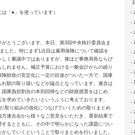
には「●」を使っています）
がとうございます。本日、第3回中央執行委員会ま
しました。特にまず1点目は雇用保険について確認を
さしく審議中ではありますが、後ほど事務局長ならび
もしれません。補正予算における一般会計からの繰り
保険財政の安定化に一定の目途がついた一方で、国庫
入れ額の取り扱いなどが論点となっています。連合は
、国庫負担割合の本則回帰などの財政措置をはじめ、
応を求めていきたいというふうに考えております。
た取り組みの強化につなげていくための取りまとめ
地方連合会から様々なご意見をいただき、選挙結果で
理するとともに、その中で明らかになった課題につい
生かしていくということで取りまとめを行いました。