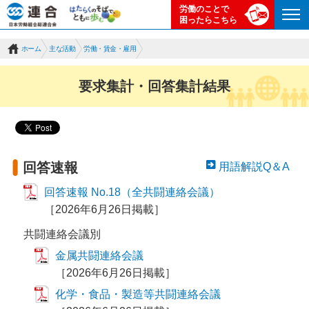
労働のことで
困ったらこちら
ホーム
主な活動
労働・賃金・雇用
要求集計・回答集計結果
回答速報
用語解説Q＆A
回答速報 No.18（全共闘連絡会議）
［2026年6月26日掲載］
共闘連絡会議別
金属共闘連絡会議
［2026年6月26日掲載］
化学・食品・製造等共闘連絡会議