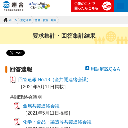
労働のことで
困ったらこちら
ホーム
主な活動
労働・賃金・雇用
要求集計・回答集計結果
回答速報
用語解説Q＆A
回答速報 No.18（全共闘連絡会議）
［2021年5月11日掲載］
共闘連絡会議別
金属共闘連絡会議
［2021年5月11日掲載］
化学・食品・製造等共闘連絡会議