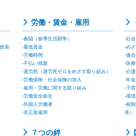
労働・賃金・雇用
春闘（春季生活闘争）
社会
点政策
最低賃金
めざ
労働時間
連合
不払い残業
医療
過労死（過労死ゼロをめざす取り組み）
介護
労働保険・社会保険の加入
年金
雇用・労働に関する取り組み
子育
労働安全衛生
環境
外国人労働者
税制
非正規雇用
革）
７つの絆