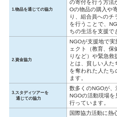
の寄付を行う方法
Oの物品の購入や
1.物品を通じての協力
り、組合員へのチ
を行うことで、N
ちの生活を支援で
NGOが支援地で
ェクト（教育、保
りなど）や緊急救
2.資金協力
とは、貧しい人た
を奪われた人たち
ます。
数多くのNGOが
3.スタディツアーを
NGOの活動現場
通じての協力
行っています。
国際協力活動に熱