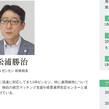
連
施
L
2
を
L
迅速に対応してきたU‌Aゼンセン。特に雇用維持について
、独自の就労マッチング支援や産業雇用安定センターと連
2
げている。
2