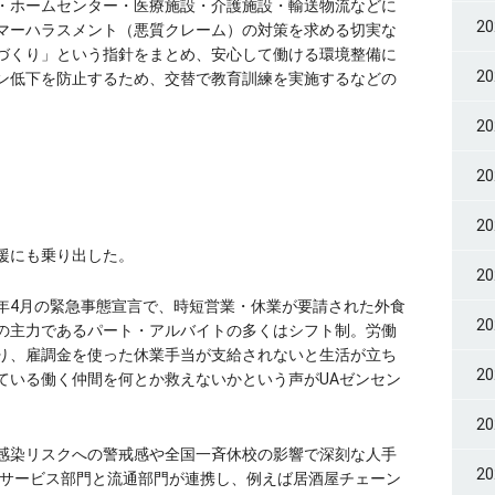
・ホームセンター・医療施設・介護施設・輸送物流などに
2
マーハラスメント（悪質クレーム）の対策を求める切実な
づくり」という指針をまとめ、安心して働ける環境整備に
2
ン低下を防止するため、交替で教育訓練を実施するなどの
2
2
2
援にも乗り出した。
2
年4月の緊急事態宣言で、時短営業・休業が要請された外食
2
の主力であるパート・アルバイトの多くはシフト制。労働
り、雇調金を使った休業手当が支給されないと生活が立ち
2
いる働く仲間を何とか救えないかという声がU‌Aゼンセン
2
感染リスクへの警戒感や全国一斉休校の影響で深刻な人手
2
合サービス部門と流通部門が連携し、例えば居酒屋チェーン