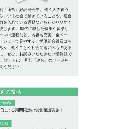
刊『連合』好評発売中。 働く人の視点
ら、いま社会で起きていることや、連合
力を入れている運動などをわかりやすく
説します。 時代に即した特集や多彩な
ーマの連載など、内容も充実。全ペー
・カラーで見やすく、労働組合役員はも
ろん、働くことや社会問題に関心のある
に、ぜひ、お読みいただきたい情報誌で
。
詳しくは、月刊『連合』のページを
覧ください。
最近の投稿
労働相談
INEによる期間限定の労働相談実施！
未分類