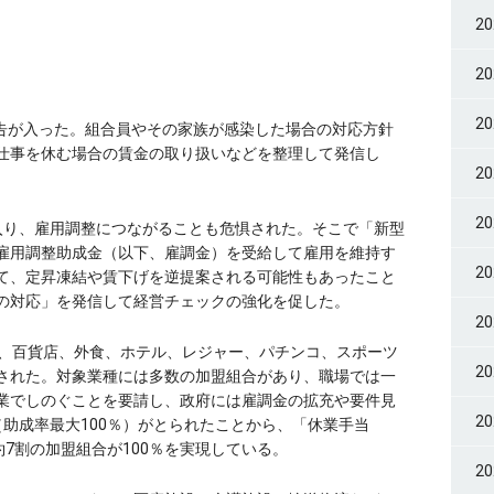
2
2
2
報告が入った。組合員やその家族が感染した場合の対応方針
仕事を休む場合の賃金の取り扱いなどを整理して発信し
2
2
入り、雇用調整につながることも危惧された。そこで「新型
雇用調整助成金（以下、雇調金）を受給して雇用を維持す
2
て、定昇凍結や賃下げを逆提案される可能性もあったこと
の対応」を発信して経営チェックの強化を促した。
2
れ、百貨店、外食、ホテル、レジャー、パチンコ、スポーツ
2
された。対象業種には多数の加盟組合があり、職場では一
業でしのぐことを要請し、政府には雇調金の拡充や要件見
2
助成率最大100％）がとられたことから、「休業手当
約7割の加盟組合が100％を実現している。
2