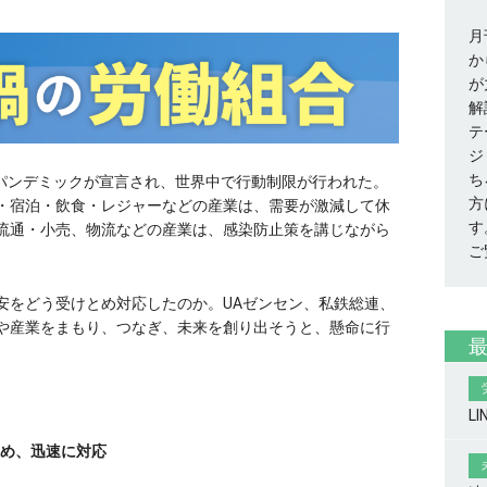
月
か
が
解
テ
ジ
ち
のパンデミックが宣言され、世界中で行動制限が行われた。
方
・宿泊・飲食・レジャーなどの産業は、需要が激減して休
す
流通・小売、物流などの産業は、感染防止策を講じながら
ご
安をどう受けとめ対応したのか。UAゼンセン、私鉄総連、
や産業をまもり、つなぎ、未来を創り出そうと、懸命に行
L
め、迅速に対応