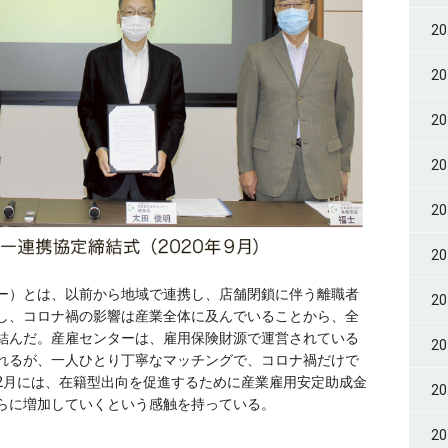
2
2
2
2
2
2
ー）とは、以前から地域で連携し、店舗閉鎖に伴う離職者
2
し、コロナ禍の影響は産業全体に及んでいることから、全
結んだ。産雇センターは、雇用保険財源で運営されている
2
れるが、一人ひとり丁寧なマッチングで、コロナ禍だけで
2月には、在籍型出向を促進するために産業雇用安定助成金
2
らに増加していくという感触を持っている。
2