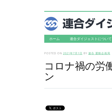
Main menu
Skip to content
ホーム
連合ダイジェストについて
POSTED ON
2021年7月1日
BY
連合 運動企画局
コロナ禍の労働
ン