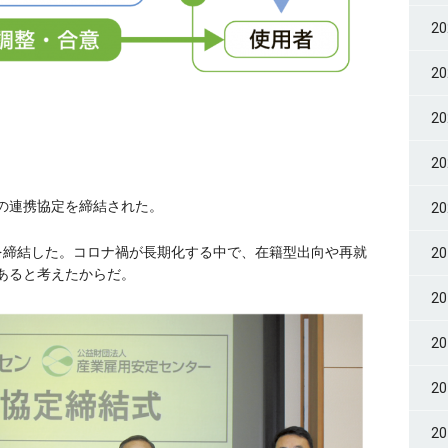
2
2
2
2
の連携協定を締結された。
2
を締結した。コロナ禍が長期化する中で、在籍型出向や再就
2
あると考えたからだ。
2
2
2
2