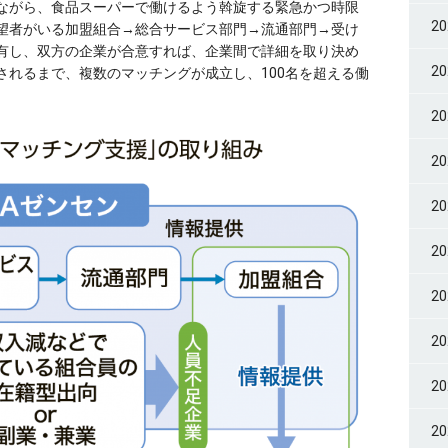
ながら、食品スーパーで働けるよう斡旋する緊急かつ時限
2
望者がいる加盟組合→総合サービス部門→流通部門→受け
有し、双方の企業が合意すれば、企業間で詳細を取り決め
2
されるまで、複数のマッチングが成立し、100名を超える働
2
2
2
2
2
2
2
2