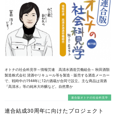
オトナの社会科見学～情報労連 高清水酒造労働組合～ 秋田酒類
製造株式会社 清酒やリキュール等を製造・販売する酒造メーカー
で、戦時中の1944年に12の酒蔵が合同で設立。主な商品は清酒
『高清水』等の純米大吟醸など。自然豊か
連合版オトナの社会科見学
連合結成30周年に向けたプロジェクト