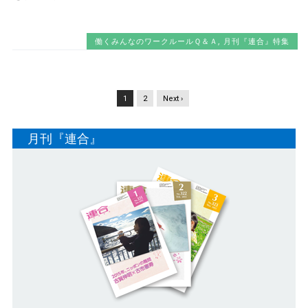
働くみんなのワークルールＱ＆Ａ
,
月刊『連合』特集
1
2
Next ›
月刊『連合』