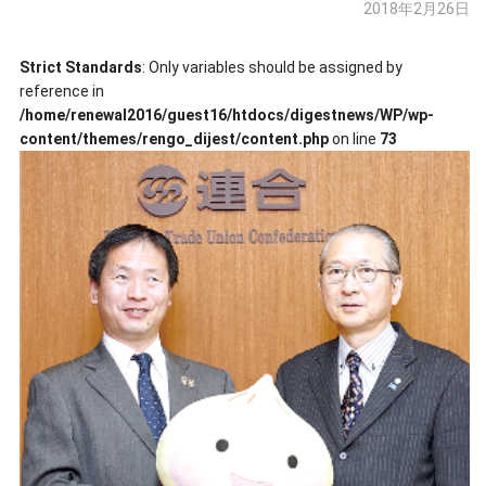
2018年2月26日
Strict Standards
: Only variables should be assigned by
reference in
/home/renewal2016/guest16/htdocs/digestnews/WP/wp-
content/themes/rengo_dijest/content.php
on line
73