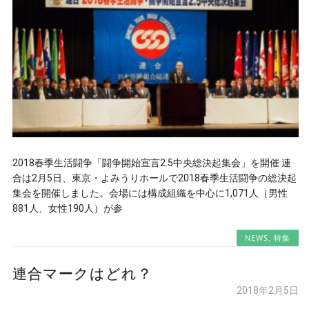
2018春季生活闘争「闘争開始宣言2.5中央総決起集会」を開催 連
合は2月5日、東京・よみうりホールで2018春季生活闘争の総決起
集会を開催しました。会場には構成組織を中心に1,071人（男性
881人、女性190人）が参
NEWS
,
特集
連合マークはどれ？
2018年2月5日