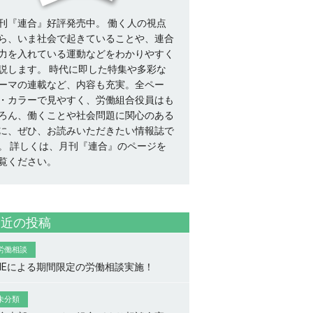
刊『連合』好評発売中。 働く人の視点
ら、いま社会で起きていることや、連合
力を入れている運動などをわかりやすく
説します。 時代に即した特集や多彩な
ーマの連載など、内容も充実。全ペー
・カラーで見やすく、労働組合役員はも
ろん、働くことや社会問題に関心のある
に、ぜひ、お読みいただきたい情報誌で
。
詳しくは、月刊『連合』のページを
覧ください。
最近の投稿
労働相談
INEによる期間限定の労働相談実施！
未分類