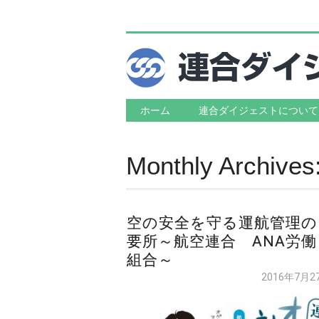
Main menu
Skip to content
ホーム
連合ダイジェストについて
Monthly Archives
空の安全を守る運航管理の
要所～航空連合 ANA労働
組合～
2016年7月2