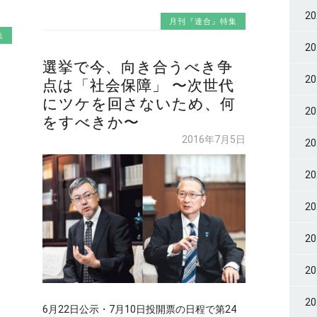
2
月刊『連合』特集
集
2
選挙で今、向き合うべき争
2
点は「社会保障」 〜次世代
にツケを回さないため、何
2
をすべきか〜
2016年7月5日
2
2
2
2
2
2
6月22日公示・7月10日投開票の日程で第24