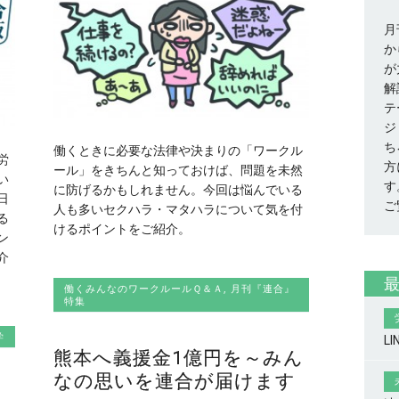
月
か
が
解
テ
ジ
ち
働くときに必要な法律や決まりの「ワークル
労
方
ール」をきちんと知っておけば、問題を未然
い
す
に防げるかもしれません。今回は悩んでいる
日
ご
人も多いセクハラ・マタハラについて気を付
る
けるポイントをご紹介。
ン
介
働くみんなのワークルールＱ＆Ａ
,
月刊『連合』
特集
学
L
熊本へ義援金1億円を～みん
なの思いを連合が届けます
コ