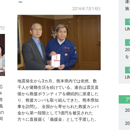
～
連
施
2016年7月14日
ピ
7日
L
2
を
L
地震発生から3カ月。熊本県内では依然、数
応
千人が避難生活を続けている。連合は震災直
４
後から救援ボランティアを継続的に派遣した
答
り、救援カンパも取り組んできた。熊本県知
義
事を訪問し、全国から寄せられた救援カンパ
2
代の
金から第一段階として1億円を被災された
同
方々に直接届く「義援金」として手渡した。
2