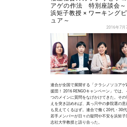
アゲの作法 特別座談会～
浜矩子教授 × ワーキング
ュア～
2016年7月
連合が全国で展開する「クラシノソコアゲ
援団！ 2016 RENGOキャンペーン」では、
つのメインに質問をなげかけてきた。その
えを突き詰めれば、真っ只中の参院選の意
も見えてくるはず。連合で働く20代・30
若手メンバーが日々の疑問や不安を浜矩子
志社大学教授と語り合った。