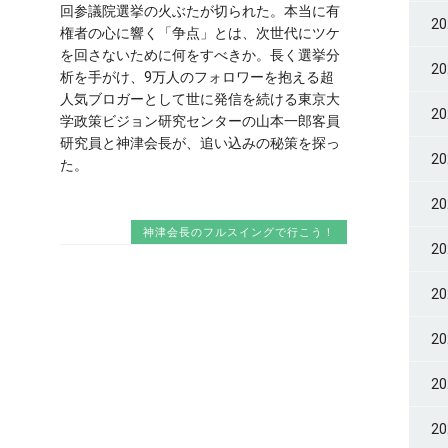
回参議院選挙の火ぶたが切られた。本当に有
2
権者の心に響く「争点」とは、次世代にツケ
を回さないために何をすべきか。長く選挙分
2
析を手がけ、9万人のフォロワーを抱える超
人気ブロガーとして世に発信を続ける東京大
2
学政策ビジョン研究センターの山本一郎客員
研究員と神津会長が、追い込みの秘策を探っ
2
た。
2
神津会長のフルスイングで行こう！
2
2
2
2
2