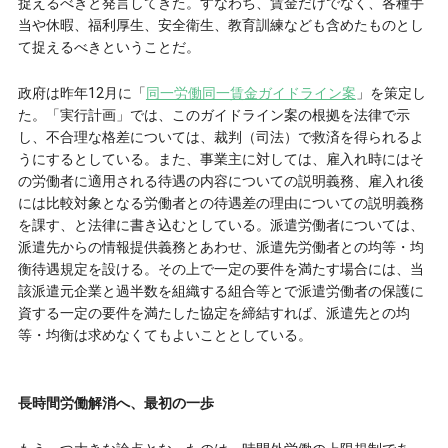
捉えるべきと発言してきた。すなわち、賃金だけでなく、各種手
当や休暇、福利厚生、安全衛生、教育訓練なども含めたものとし
て捉えるべきということだ。
政府は昨年12月に「
同一労働同一賃金ガイドライン案
」を策定し
た。「実行計画」では、このガイドライン案の根拠を法律で示
し、不合理な格差については、裁判（司法）で救済を得られるよ
うにするとしている。また、事業主に対しては、雇入れ時にはそ
の労働者に適用される待遇の内容についての説明義務、雇入れ後
には比較対象となる労働者との待遇差の理由についての説明義務
を課す、と法律に書き込むとしている。派遣労働者については、
派遣先からの情報提供義務とあわせ、派遣先労働者との均等・均
衡待遇規定を設ける。その上で一定の要件を満たす場合には、当
該派遣元企業と過半数を組織する組合等とで派遣労働者の保護に
資する一定の要件を満たした協定を締結すれば、派遣先との均
等・均衡は求めなくてもよいこととしている。
長時間労働解消へ、最初の一歩