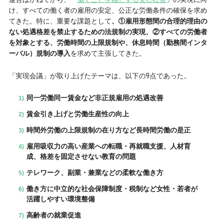
け、すべての働く者の雇用の安定、公正な労働条件の確保を求め
てきた。特に、重要な課題として
、①雇用形態間の合理的理由の
ない処遇格差を禁止するための法規制の実現、②すべての労働者
を対象とする、労働時間の上限規制や、休息時間（勤務間インタ
ーバル）規制の導入
を求めて主張してきた。
「実現会議」が取り上げたテーマは、以下の9点であった。
同一労働同一賃金など非正規雇用の処遇改善
賃金引き上げと労働生産性の向上
時間外労働の上限規制の在り方など長時間労働の是正
雇用吸収力の高い産業への転職・再就職支援、人材育
成、格差を固定させない教育の問題
テレワーク、副業・兼業などの柔軟な働き方
働き方に中立的な社会保障制度・税制など女性・若者が
活躍しやすい環境整備
高齢者の就業促進