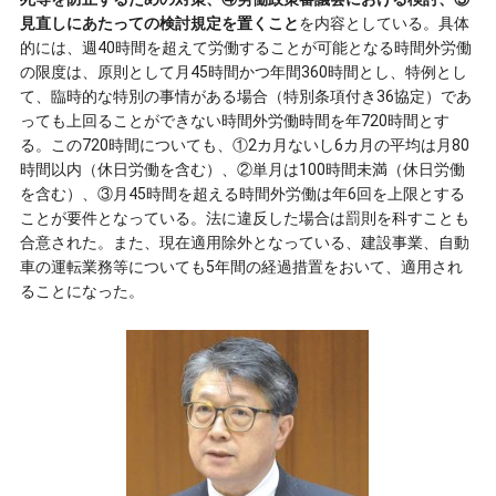
見直しにあたっての検討規定を置くこと
を内容としている。具体
的には、週40時間を超えて労働することが可能となる時間外労働
の限度は、原則として月45時間かつ年間360時間とし、特例とし
て、臨時的な特別の事情がある場合（特別条項付き36協定）であ
っても上回ることができない時間外労働時間を年720時間とす
る。この720時間についても、①2カ月ないし6カ月の平均は月80
時間以内（休日労働を含む）、②単月は100時間未満（休日労働
を含む）、③月45時間を超える時間外労働は年6回を上限とする
ことが要件となっている。法に違反した場合は罰則を科すことも
合意された。また、現在適用除外となっている、建設事業、自動
車の運転業務等についても5年間の経過措置をおいて、適用され
ることになった。