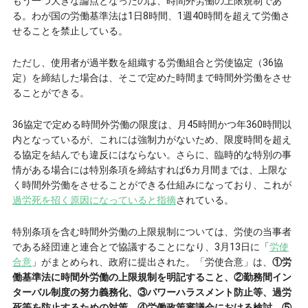
もう一つ大きな論点となったのは、時間外労働の上限規制であ
る。わが国の労働基準法は1日8時間、1週40時間を超えて労働さ
せることを禁止している。
ただし、使用者が過半数を組織する労働組合と労使協定（36協
定）を締結した場合は、そこで定めた時間まで時間外労働をさせ
ることができる。
36協定で定める時間外労働の限度は、月45時間かつ年360時間以
内となっているが、これには強制力がないため、限度時間を超え
る協定を結んでも違反にはならない。さらに、臨時的な特別の事
情がある場合には特別条項を締結すれば6カ月間までは、上限な
く時間外労働をさせることができる仕組みになっており、これが
過労死を招く原因になっていると指摘
されている。
特別条項を含む時間外労働の上限規制については、労使の当事者
である経団連と連合とで協議することになり、3月13日に「
労使
合意
」がまとめられ、政府に提出された。「労使合意」は、
①労
働基準法に時間外労働の上限規制を明記すること、②勤務間イン
ターバル制度の努力義務化、③パワーハラスメント防止等、過労
死等を防止するための対策、④労働政策審議会における検討、⑤