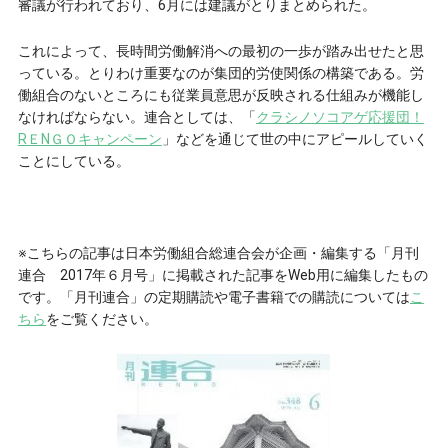
審議が行われており、6月には建議がとりまとめられた。
これによって、長時間労働解消への最初の一歩が踏み出せたと思
っている。とりわけ重要なのが集団的労使関係の構築である。労
働組合のないところにも従業員意思が反映される仕組みが機能し
なければならない。連合としては、「
クラシノソコアゲ応援団！
RＥNＧＯキャンペーン
」などを通じて世の中にアピールしていく
ことにしている。
※こちらの記事は日本労働組合総連合会が企画・編集する「月刊
連合 2017年６月号」に掲載された記事をWeb用に編集したもの
です。「月刊連合」の定期購読や電子書籍での購読については
こ
ちら
をご覧ください。