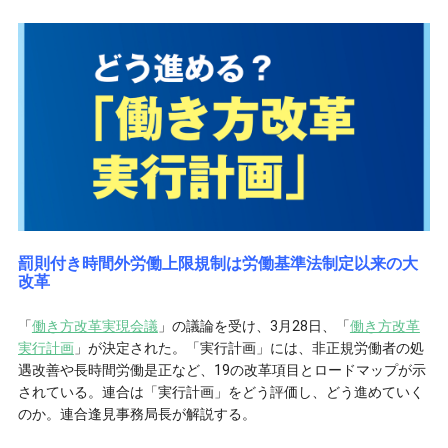
罰則付き時間外労働上限規制は労働基準法制定以来の大
改革
「
働き方改革実現会議
」の議論を受け、3月28日、「
働き方改革
実行計画
」が決定された。「実行計画」には、非正規労働者の処
遇改善や長時間労働是正など、19の改革項目とロードマップが示
されている。連合は「実行計画」をどう評価し、どう進めていく
のか。連合逢見事務局長が解説する。