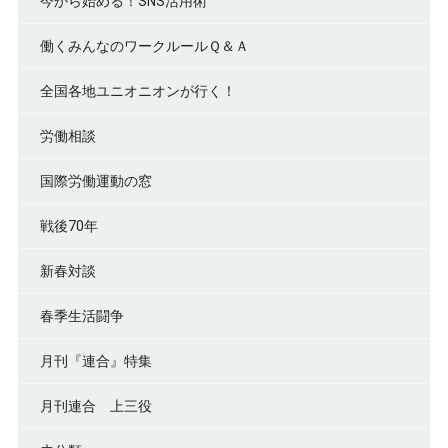
今から始める！SNS活用術
働くみんなのワークルールＱ＆Ａ
全国各地ユニオニオンが行く！
労働相談
国際労働運動の窓
戦後70年
新春対談
春季生活闘争
月刊『連合』特集
月刊連合 上三役