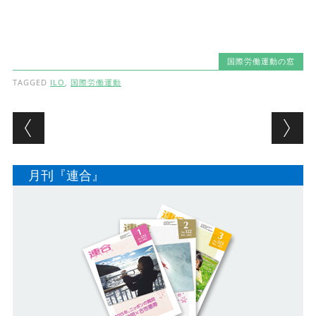
国際労働運動の窓
TAGGED
ILO
,
国際労働運動
Post navigation
月刊『連合』