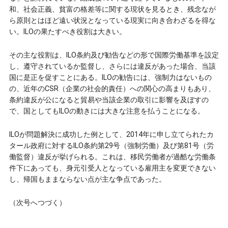
和、社会正義、貧富の格差等に関する現状を見るとき、残念なが
ら原則とはほど遠い状況となっている現実に向き合わざるを得な
い。ILOの果たすべき役割は大きい。
その主な役割は、ILO条約及び勧告などの形で国際労働基準を設定
し、遵守されているか監督し、さらには違反があった場合、当該
国に是正を促すことにある。ILOの勧告には、強制力はないもの
の、近年のCSR（企業の社会的責任）への関心の高まりもあり、
条約違反が公になると貿易や当該企業の取引に影響を及ぼすの
で、国としてもILOの動きには大きな注意を払うことになる。
ILOが問題解決に成功した例として、2‌01‌4年に申し立てられたカ
タール政府に対するILO条約第29号（強制労働）及び第81号（労
働監督）違反が挙げられる。これは、移民労働者が過酷な労働条
件下にあっても、身元引受人となっている雇用主を変更できない
し、帰国もままならない点が主な争点であった。
（次号へつづく）