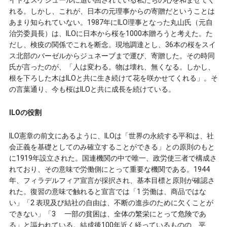
れる。しかし、これが、日本の元理事からの寄贈だということは
あまり知られていない。1987年にILO理事となった丸山氏（元自
治労委員長）は、ILOに日本から桜を1000本贈ろうと考えた。た
だし、検疫の関係でこれを断念。現地調達とし、36本の桜をスイ
ス北部のバーゼルからジュネーブまで運び、寄贈した。その時同
氏が言ったのが、「人は変わる。物は壊れ、無くなる。しかし、
根を下ろした木はILOと共に生き続けて花を咲かせてくれる」。そ
の言葉通り、今も桜はILOと共に成長を続けている。
ILOの役割
ILO憲章の前文にあるように、ILOは「世界の永続する平和は、社
会正義を基礎としてのみ確立することができる」との原則のもと
に1919年設立された。国連機関の中で唯一、政労使三者で構成さ
れており、その意味で労働側にとって重要な機関である。1944
年、フィラデルフィア宣言が採択され、基本目標と原則が確認さ
れた。復習の意味で触れると宣言では「1 労働は、商品ではな
い」「2 表現及び結社の自由は、不断の進歩のために欠くことが
できない」「3 一部の貧困は、全体の繁栄にとって危険であ
る」と謳われている。結成後100年近く経っているものの、平