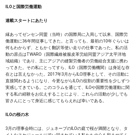
ILOと国際労働運動
連載スタートにあたり
縁あってゼンセン同盟（当時）の国際局に入局して以来、国際労
働運動に36年間従事してきた。と言っても、最初の10年ぐらいは
何もわからず、ともかく翻訳等使い走りの仕事であった。私の活
動の原点はTWARO（国際繊維被服皮革労組同盟アジア太平洋地
域組織）であり、主にアジアの縫製労働者の労働組合支援に携わ
ってきた。その私にとってすら、ILO（国際労働機関）は身近な存
在とは言えなかった。2017年3月からILO理事として、その活動に
直接関わるようになり、今更ながらILOの役割の重要性を少しずつ
実感してきている。このコラムを通じて、ILOや国際労働運動に関
する私の経験をお伝えすることにより、これらの活動が少しでも
皆さんにとって身近に感じてもらえれば幸いである。
ILOの桜の木
3月の理事会時には、ジュネーブのILOの庭で桜が満開となり、タ
イトなスケジュールに追い回されている私たちの心を和ませてく