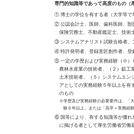
専門的知識等であって高度のもの（
① 博士の学位を有する者（大学等
② 公認会計士、医師、歯科医師、
保険労務士、不動産鑑定士、技術
③ システムアナリスト試験合格者、
④ 特許発明者、登録意匠創作者、登
⑤ 一定の学歴および実務経験（※）を
農林水産業の技術者、（２）鉱工
土木技術者、（５）システムエン
アとしての実務経験５年以上を有す
のもの
※学歴及び実務経験の必要要件は、「
験６年以上」または「高卒＋実務経
⑥ 国等により、有する知識等が優
に掲げる者として厚生労働省労働