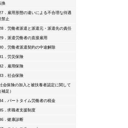
転換
27．雇用形態の違いによる不合理な待遇
差禁止
28．労働者派遣と派遣元・派遣先の責任
29．派遣労働者の直接雇用
30．労働者派遣契約の中途解除
31．労災保険
32．雇用保険
33．社会保険
社会保険の加入と被扶養者認定に関して
（補足）
34．パートタイム労働者の税金
35．求職者支援制度
36．健康診断