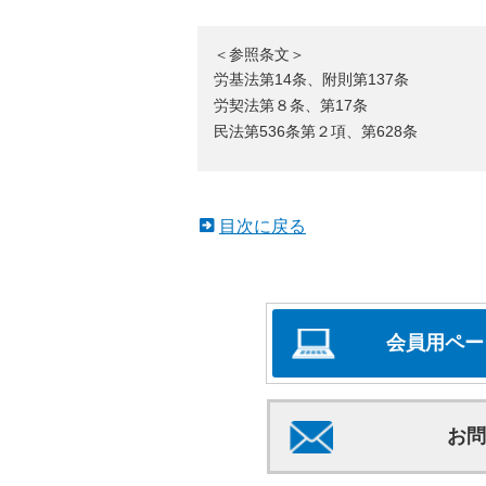
＜参照条文＞
労基法第14条、附則第137条
労契法第８条、第17条
民法第536条第２項、第628条
目次に戻る
会員用ペー
お問