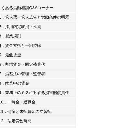
よくある労働相談Q&Aコーナー
1．求人票・求人広告と労働条件の明示
2．採用内定取消・延期
3．就業規則
4．賃金支払と一部控除
5．最低賃金
6．割増賃金・固定残業代
7．労基法の管理・監督者
8．休業中の賃金
9．業務上のミスに対する損害賠償責任
10．一時金・退職金
11．倒産と未払賃金の立替払
12．法定労働時間