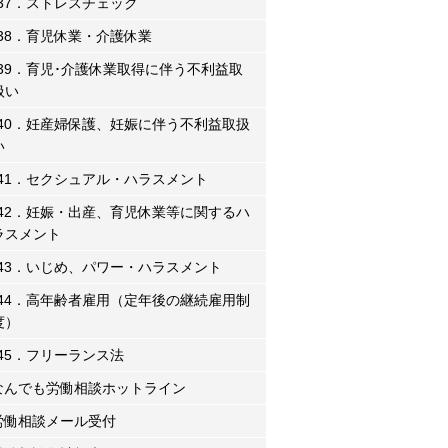
37．ストレスチェック
38．育児休業・介護休業
39．育児･介護休業取得に伴う不利益取
扱い
40．妊産婦保護、妊娠に伴う不利益取扱
い
41．セクシュアル・ハラスメント
42．妊娠・出産、育児休業等に関するハ
ラスメント
43．いじめ、パワー・ハラスメント
44．高年齢者雇用（定年後の継続雇用制
度）
45．フリーランス法
なんでも労働相談ホットライン
労働相談メール受付