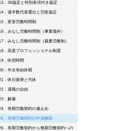
13．36協定と特別条項付き協定
14．過半数代表選出と労使協定
15．変形労働時間制
16．みなし労働時間制（事業場外）
17．みなし労働時間制（裁量労働制）
18．高度プロフェッショナル制度
19．休憩時間
20．年次有給休暇
21．休日振替と代休
22．退職の自由
23．解雇
24．有期労働契約の雇止め
25．有期労働契約の中途解除
26．有期労働契約から無期労働契約への