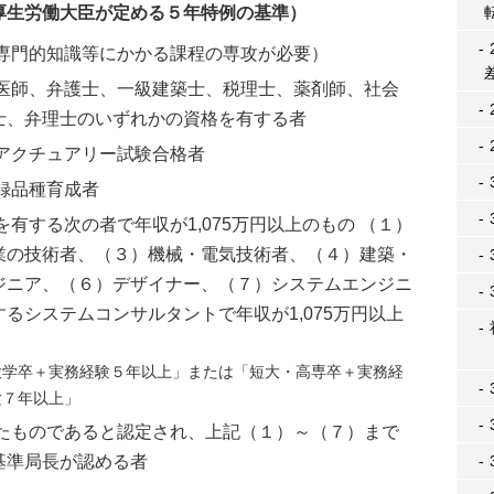
厚生労働大臣が定める５年特例の基準）
で専門的知識等にかかる課程の専攻が必要）
獣医師、弁護士、一級建築士、税理士、薬剤師、社会
士、弁理士のいずれかの資格を有する者
アクチュアリー試験合格者
録品種育成者
有する次の者で年収が1,075万円以上のもの （１）
業の技術者、（３）機械・電気技術者、（４）建築・
ジニア、（６）デザイナー、（７）システムエンジニ
るシステムコンサルタントで年収が1,075万円以上
大学卒＋実務経験５年以上」または「短大・高専卒＋実務経
験７年以上」
れたものであると認定され、上記（１）～（７）まで
基準局長が認める者