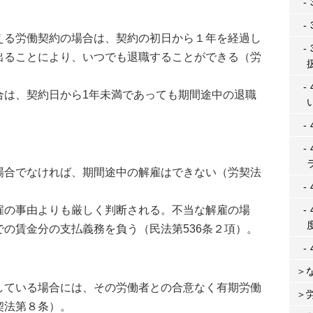
る労働契約の場合は、契約の初日から１年を経過し
出ることにより、いつでも退職することができる（労
は、契約日から1年未満であっても期間途中の退職
合でなければ、期間途中の解雇はできない（労契法
の事由よりも厳しく判断される。不当な解雇の場
の賃金分の支払義務を負う（民法第536条２項）。
ている場合には、その労働者との合意なく有期労働
契法第８条）。