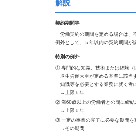
解説
契約期間等
労働契約の期間を定める場合は、不
例外として、５年以内の契約期間が認
特別の例外
① 専門的な知識、技術または経験
厚生労働大臣が定める基準に該当
知識等を必要とする業務に就く者
→上限５年
② 満60歳以上の労働者との間に締
→上限５年
③ 一定の事業の完了に必要な期間
→その期間