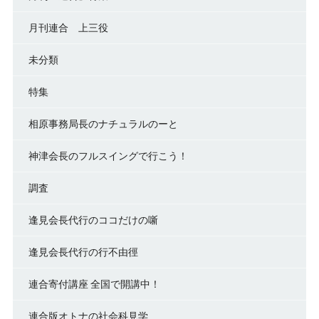
月刊連合 上三役
未分類
特集
相原事務局長のナチュラルのーと
神津会長のフルスイングで行こう！
調査
逢見会長代行のココだけの噺
逢見会長代行の行不由徑
連合寄付講座 全国で開講中！
連合版オトナの社会科見学