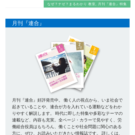
なぜ？ナゼ？まるわかり 教室
,
月刊『連合』特集
月刊『連合』
月刊『連合』好評発売中。 働く人の視点から、いま社会で
起きていることや、連合が力を入れている運動などをわか
りやすく解説します。 時代に即した特集や多彩なテーマの
連載など、内容も充実。全ページ・カラーで見やすく、労
働組合役員はもちろん、働くことや社会問題に関心のある
方に、ぜひ、お読みいただきたい情報誌です。
詳しくは、