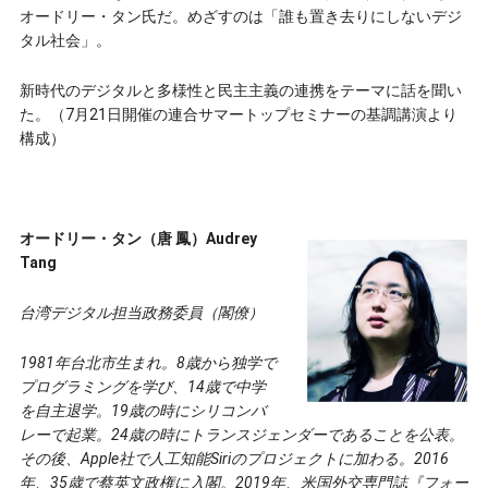
オードリー・タン氏だ。めざすのは「誰も置き去りにしないデジ
タル社会」。
新時代のデジタルと多様性と民主主義の連携をテーマに話を聞い
た。（7月21日開催の連合サマートップセミナーの基調講演より
構成）
オードリー・タン（唐 鳳）Audrey
Tang
台湾デジタル担当政務委員（閣僚）
1981年台北市生まれ。8歳から独学で
プログラミングを学び、14歳で中学
を自主退学。19歳の時にシリコンバ
レーで起業。24歳の時にトランスジェンダーであることを公表。
その後、Apple社で人工知能Siriのプロジェクトに加わる。2016
年、35歳で蔡英文政権に入閣。2019年、米国外交専門誌『フォー