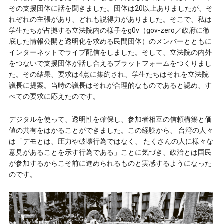
その支援団体に話を聞きました。団体は20以上ありましたが、そ
れぞれの主張があり、どれも説得力がありました。そこで、私は
学生たちが占拠する立法院内の様子をg0v（gov-zero／政府に徹
底した情報公開と透明化を求める民間団体）のメンバーとともに
インターネットでライブ配信をしました。そして、立法院の内外
をつないで支援団体が話し合えるプラットフォームをつくりまし
た。その結果、要求は4点に集約され、学生たちはそれを立法院
議長に提案。当時の議長はそれが合理的なものであると認め、す
べての要求に応えたのです。
デジタルを使って、透明性を確保し、参加者相互の信頼構築と価
値の共有をはかることができました。この経験から、 台湾の人々
は「デモとは、圧力や破壊行為ではなく、 たくさんの人に様々な
意見があることを示す行為である」ことに気づき、政治とは国民
が参加するからこそ前に進められるものと実感するようになった
のです。