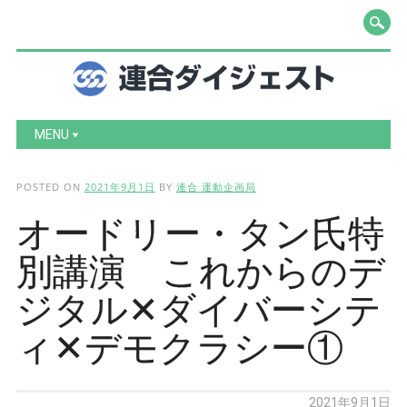
Main menu
Skip to content
MENU
POSTED ON
2021年9月1日
BY
連合 運動企画局
オードリー・タン氏特
別講演 これからのデ
ジタル✕ダイバーシテ
ィ✕デモクラシー①
2021年9月1日