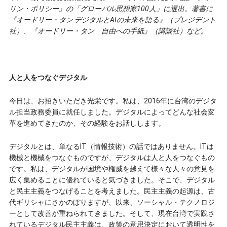
リン・ポリシー』の「グローバル思想家100人」に選出。著書に
『オードリー・タン デジタルとAIの未来を語る』（プレジデント
社）、『オードリー・タン 自由への手紙』（講談社）など。
人と人をつなぐデジタル
今日は、お招きいただき光栄です。私は、2016年に台湾のデジタ
ル担当政務委員に就任しました。デジタルによってどんな社会変
革を進めてきたのか、その経験をお話しします。
デジタルとは、単なるI‌T（情報技術）の話ではありません。I‌Tは
機械と機械をつなぐものですが、デジタルは人と人をつなぐもの
です。私は、デジタルが国境や権威を越えて様々な人々の意見を
広く集めることに優れていると気づきました。そこで、デジタル
と民主主義をつなげることを考えました。民主主義の起源は、古
代ギリシャにさかのぼりますが、以来、ソーシャル・テクノロジ
ーとして改善が重ねられてきました。そして、現在台湾で実践さ
れているデジタル民主主義は、政策の意思決定において透明性を