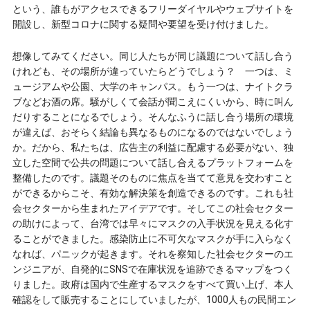
という、誰もがアクセスできるフリーダイヤルやウェブサイトを
開設し、新型コロナに関する疑問や要望を受け付けました。
想像してみてください。同じ人たちが同じ議題について話し合う
けれども、その場所が違っていたらどうでしょう？ 一つは、ミ
ュージアムや公園、大学のキャンパス。もう一つは、ナイトクラ
ブなどお酒の席。騒がしくて会話が聞こえにくいから、時に叫ん
だりすることになるでしょう。そんなふうに話し合う場所の環境
が違えば、おそらく結論も異なるものになるのではないでしょう
か。だから、私たちは、広告主の利益に配慮する必要がない、独
立した空間で公共の問題について話し合えるプラットフォームを
整備したのです。議題そのものに焦点を当てて意見を交わすこと
ができるからこそ、有効な解決策を創造できるのです。これも社
会セクターから生まれたアイデアです。そしてこの社会セクター
の助けによって、台湾では早々にマスクの入手状況を見える化す
ることができました。感染防止に不可欠なマスクが手に入らなく
なれば、パニックが起きます。それを察知した社会セクターのエ
ンジニアが、自発的にSNSで在庫状況を追跡できるマップをつく
りました。政府は国内で生産するマスクをすべて買い上げ、本人
確認をして販売することにしていましたが、1000人もの民間エン