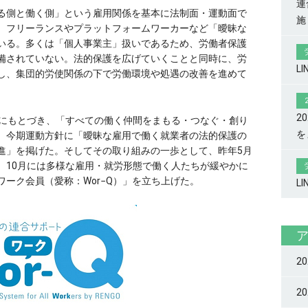
連
る側と働く側」という雇用関係を基本に法制面・運動面で
施
、フリーランスやプラットフォームワーカーなど「曖昧な
いる。多くは「個人事業主」扱いであるため、労働者保護
備されていない。法的保護を広げていくことと同時に、労
L
し、集団的労使関係の下で労働環境や処遇の改善を進めて
2
ンにもとづき、「すべての働く仲間をまもる・つなぐ・創り
を
、今期運動方針に「曖昧な雇用で働く就業者の法的保護の
進」を掲げた。そしてその取り組みの一歩として、昨年5月
、10月には多様な雇用・就労形態で働く人たちが緩やかに
ーク会員（愛称：Wor−Q）」を立ち上げた。
L
2
2