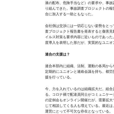
液の配布、危険手当など）の要求や、事故
り組んできた。事故調査プロジェクトの報
合に加入する一助ともなった。
会社側は交渉には一切応じない姿勢をとっ
査プロジェクト報告書を発表すると傷害見舞
イルス対策も要求内容に近いものであった
度導入を表明した形だが、実質的なユニオ
連合の支援は？
連合本部内に組織、法制、運動の各局から
定期的にユニオンと連絡会議を持ち、都労
援を行っている。
今、力を入れているのは組織拡大だ。組合
る。コロナ禍で配達員同士がコミュニケー
の定例会もオンライン開催だが、需要拡大
じて相談してくる人も増えている。最近は
運営にとって不可欠な存在となっている。