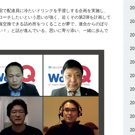
2
宿で配達員に冷たいドリンクを手渡しする企画を実施し、
ローチしたいという思いが強く、近くその第2弾を計画して
2
報交換できる詰め所をつくることが夢で、連合からのぼり
い！」と話が進んでいる。思いに寄り添い、一緒に歩んで
2
2
2
2
2
2
2
2