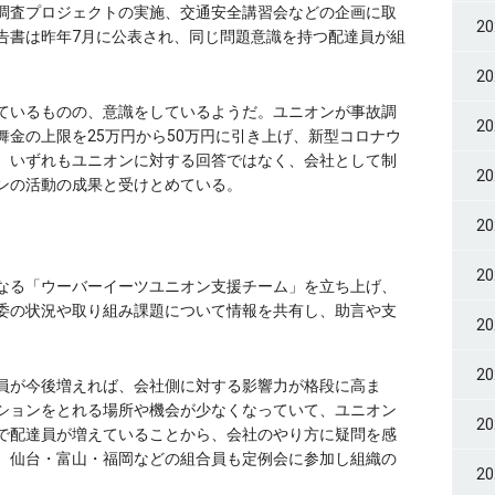
調査プロジェクトの実施、交通安全講習会などの企画に取
2
告書は昨年7月に公表され、同じ問題意識を持つ配達員が組
2
ているものの、意識をしているようだ。ユニオンが事故調
2
金の上限を25万円から50万円に引き上げ、新型コロナウ
。いずれもユニオンに対する回答ではなく、会社として制
2
ンの活動の成果と受けとめている。
2
2
なる「ウーバーイーツユニオン支援チーム」を立ち上げ、
委の状況や取り組み課題について情報を共有し、助言や支
2
2
員が今後増えれば、会社側に対する影響力が格段に高ま
ションをとれる場所や機会が少なくなっていて、ユニオン
2
で配達員が増えていることから、会社のやり方に疑問を感
、仙台・富山・福岡などの組合員も定例会に参加し組織の
2