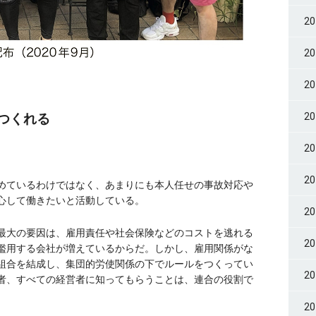
2
2
2
つくれる
2
2
2
めているわけではなく、あまりにも本人任せの事故対応や
心して働きたいと活動している。
2
最大の要因は、雇用責任や社会保険などのコストを逃れる
2
濫用する会社が増えているからだ。しかし、雇用関係がな
組合を結成し、集団的労使関係の下でルールをつくってい
2
者、すべての経営者に知ってもらうことは、連合の役割で
2