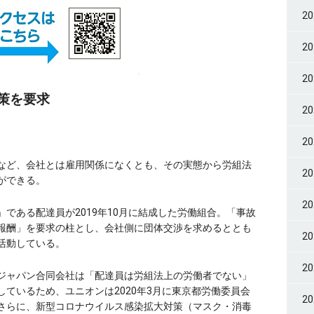
2
2
2
策を要求
2
2
など、会社とは雇用関係になくとも、その実態から労組法
2
ができる。
2
である配達員が2019年10月に結成した労働組合。「事故
報酬」を要求の柱とし、会社側に団体交渉を求めるととも
2
活動している。
2
ジャパン合同会社は「配達員は労組法上の労働者でない」
ているため、ユニオンは2020年3月に東京都労働委員会
2
さらに、新型コロナウイルス感染拡大対策（マスク・消毒