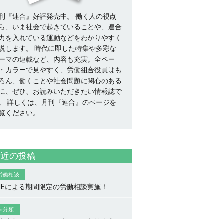
刊『連合』好評発売中。 働く人の視点
ら、いま社会で起きていることや、連合
力を入れている運動などをわかりやすく
説します。 時代に即した特集や多彩な
ーマの連載など、内容も充実。全ペー
・カラーで見やすく、労働組合役員はも
ろん、働くことや社会問題に関心のある
に、ぜひ、お読みいただきたい情報誌で
。
詳しくは、月刊『連合』のページを
覧ください。
最近の投稿
労働相談
INEによる期間限定の労働相談実施！
未分類