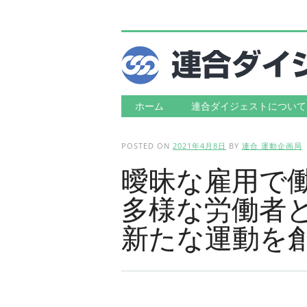
Main menu
Skip to content
ホーム
連合ダイジェストについて
POSTED ON
2021年4月8日
BY
連合 運動企画局
曖昧な雇用で働
多様な労働者
新たな運動を