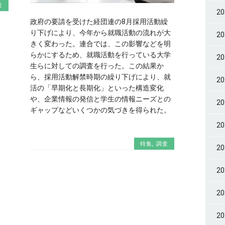
査
2
政府の要請を受けた経団連の8月採用活動繰
り下げにより、今年から就職活動の流れが大
2
きく変わった。連合では、この影響などを明
らかにするため、就職活動を行っている大学
2
生らに対しての調査を行った。この結果か
ら、採用活動解禁時期の繰り下げにより、就
2
活の「早期化と長期化」といった構造変化
や、企業情報の発信と学生の情報ニーズとの
2
ギャップなどいくつかの気づきを得られた。
2
特集
,
調査
2
2
2
2