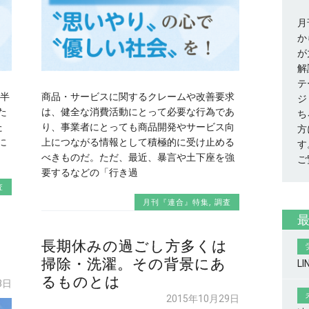
月
か
が
解
テ
半
商品・サービスに関するクレームや改善要求
ジ
た
は、健全な消費活動にとって必要な行為であ
ち
た
り、事業者にとっても商品開発やサービス向
方
に
上につながる情報として積極的に受け止める
す
べきものだ。ただ、最近、暴言や土下座を強
ご
要するなどの「行き過
査
月刊『連合』特集
,
調査
、
長期休みの過ごし方多くは
れ
掃除・洗濯。その背景にあ
L
るものとは
3日
2015年10月29日