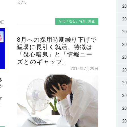
えた。
2
2
月刊『連合』特集
,
調査
0日
2
8月への採用時期繰り下げで
2
猛暑に長引く就活、特徴は
「疑心暗鬼」と「情報ニー
2
ズとのギャップ」
2015年7月29日
2
る
2
か
2
て
月
2
2