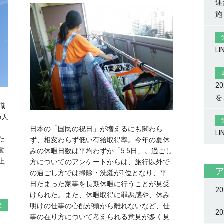
連
施
L
2
を
識
の人
日本の「国民の祝日」が増えるにも関わら
L
た
ず、相変わらず低い有給取得率。今年の夏休
働
みの休暇日数は平均わずか「5.5日」。過ごし
上
方についてのアンケートからは、旅行以外で
の過ごし方では掃除・洗濯が1位となり、平
日たまった家事を長期休暇に行うことが見受
2
けられた。また、休暇取得に罪悪感や、休み
査
明けの仕事の心配が頭から離れないなど、仕
2
事の在り方について考えられる意見が多く見