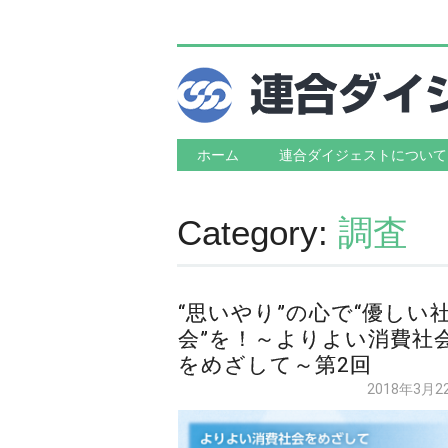
Main menu
Skip to content
ホーム
連合ダイジェストについて
Category:
調査
“思いやり”の心で“優しい
会”を！～よりよい消費社
をめざして～第2回
2018年3月2