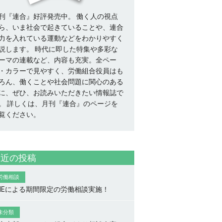
刊『連合』好評発売中。 働く人の視点
ら、いま社会で起きていることや、連合
力を入れている運動などをわかりやすく
説します。 時代に即した特集や多彩な
ーマの連載など、内容も充実。全ペー
・カラーで見やすく、労働組合役員はも
ろん、働くことや社会問題に関心のある
に、ぜひ、お読みいただきたい情報誌で
。
詳しくは、月刊『連合』のページを
覧ください。
最近の投稿
労働相談
INEによる期間限定の労働相談実施！
未分類