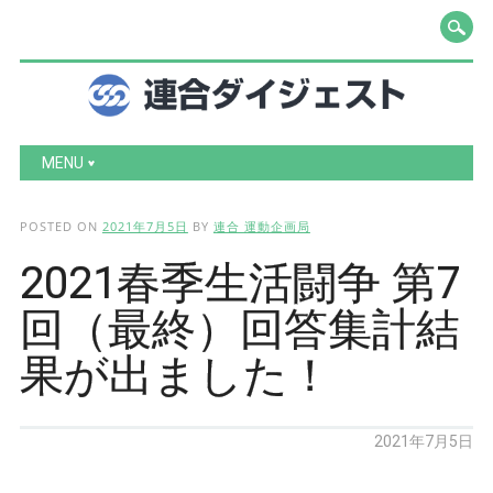
Main menu
Skip to content
MENU
POSTED ON
2021年7月5日
BY
連合 運動企画局
2021春季生活闘争 第7
回（最終）回答集計結
果が出ました！
2021年7月5日