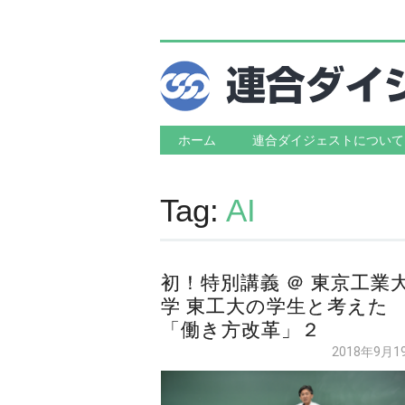
Main menu
Skip to content
ホーム
連合ダイジェストについて
Tag:
AI
初！特別講義 ＠ 東京工業
学 東工大の学生と考えた
「働き方改革」２
2018年9月1