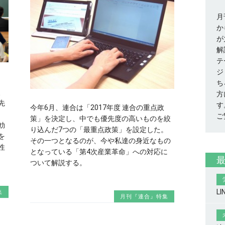
月
か
が
解
テ
ジ
ち
、
方
先
す
今年6月、連合は「2017年度 連合の重点政
ご
策」を決定し、中でも優先度の高いものを絞
効
り込んだ7つの「最重点政策」を設定した。
を
その一つとなるのが、今や私達の身近なもの
性
となっている「第4次産業革命」への対応に
ついて解説する。
集
L
月刊『連合』特集