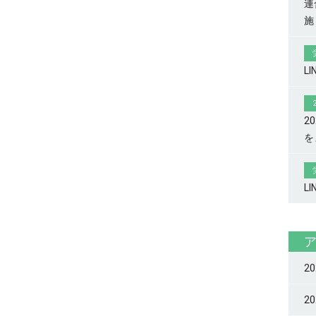
連
施
L
2
を
L
2
2