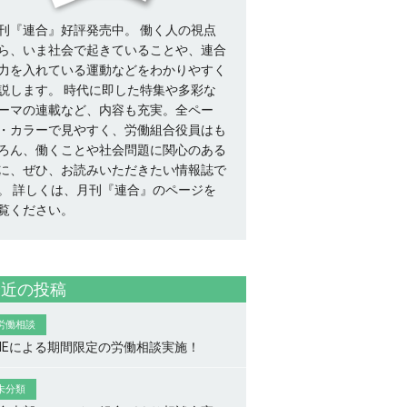
刊『連合』好評発売中。 働く人の視点
ら、いま社会で起きていることや、連合
力を入れている運動などをわかりやすく
説します。 時代に即した特集や多彩な
ーマの連載など、内容も充実。全ペー
・カラーで見やすく、労働組合役員はも
ろん、働くことや社会問題に関心のある
に、ぜひ、お読みいただきたい情報誌で
。
詳しくは、月刊『連合』のページを
覧ください。
最近の投稿
労働相談
INEによる期間限定の労働相談実施！
未分類