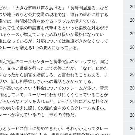
2
だが、「大きな怒鳴り声をあげる」「長時間居座る」など
スや地下鉄など公共交通の現場では、運行の遅れに対する
2
場では、時間外診療をめぐるトラブルが増えている。
まれて住民票の申請書を代筆するといった柔軟な対応が行
2
れるケースが増えているため取り扱いが厳格になってい
重になっているが、対応については融通がきかなくなって
2
クレームが増える1つの要因になっている。
2
固定電話のコールセンターと携帯電話のショップだ。固定
る。支払い督促を行った上での停止だが、「なぜ、止めた
2
くなったから損害を賠償しろ」と言われることもある。ま
話や、話し相手欲しさからの電話もかかってくる。
額が高いのかという料金についてのクレームが多い。背景
2
雑化していて、ユーザーにわかりにくくなっていることが
いろいろなアプリを入れると、いったい何にどんな料金が
2
間の乗り換えに際しての違約金をめぐるクレームも多い。
レームが増えているのも、最近の特徴だ。
2
うとサービス向上に努めてきたが、それがかえってクレー
2