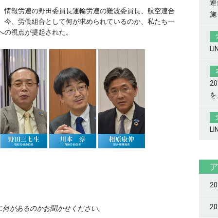
連
、情報労連の野田委員長運輸労連の難波委員長、航空連合
施
。今、労働組合として何が求められているのか、私たち一
への視点が提起された。
L
2
を
L
2
2
に何があるのかお聞かせください。