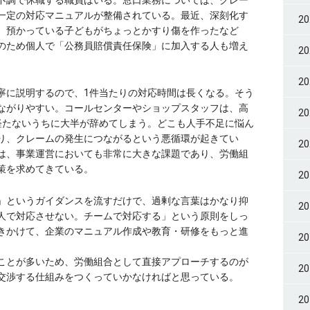
不調で休職する職員はいる。窓口業務については、クレー
一定の対応マニュアルが整備されている。最近、深刻化す
2
。預かっている子どもがちょっとかすり傷を作ったなど
のため個人で「公務員賠償責任保険」に加入する人も増え
2
2
に説明するので、1件当たりの対応時間は長くなる。そう
ながりやすい。コールセンターやショップスタッフは、高
2
経たないうちに大半が辞めてしまう。どこも人手不足に悩ん
り、クレームの発生につながるという悪循環が起きてい
2
は、事業運営においても非常に大きな課題であり、労働組
策を求めてきている。
2
」というガイダンスを流すだけで、過剰な言葉はかなり抑
2
人で対応させない。チームで対応する」という原則をしっ
きかけて、企業のマニュアル作成や教育・研修をもっと進
2
ことが多いため、労働組合として直接アプローチするのが
2
交渉する仕組みをつくっていかなければと思っている。
2