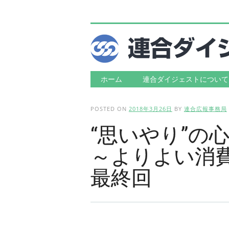
Main menu
Skip to content
ホーム
連合ダイジェストについて
POSTED ON
2018年3月26日
BY
連合広報事務局
“思いやり”の
～よりよい消
最終回