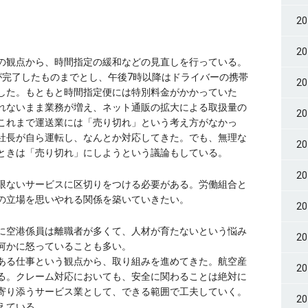
2
2
の観点から、時間指定の緩和などの見直しを行っている。
が完了したものまでとし、午後7時以降はドライバーの携帯
2
した。もともと時間指定便には特別料金がかかっていた
れないまま業務が増え、ネット通販の拡大による取扱量の
2
これまで運送業には「売り切れ」という考え方がなかっ
社長が自ら運転し、なんとか対応してきた。でも、無理な
2
ときは「売り切れ」にしようという議論もしている。
2
限ないサービスに区切りをつける必要がある。労働組合と
の立場を思いやれる関係を築いていきたい。
2
に空港係員は離職者が多くて、人材が育たないという悩み
2
何かに怒っていることも多い。
ある仕事という観点から、取り組みを進めてきた。航空産
2
る。クレーム対応においても、安全に関わることは絶対に
寄り添うサービス業として、できる範囲で工夫していく。
2
えている。