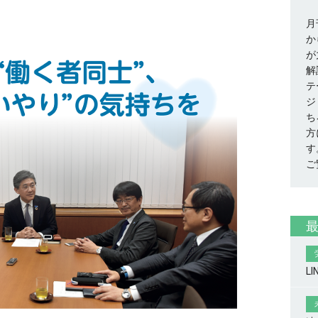
月
か
が
解
テ
ジ
ち
方
す
ご
L