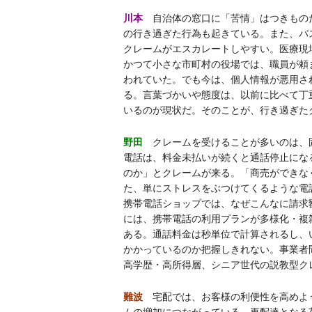
川本
自治体の窓口に「苦情」はつきもの
の行き過ぎた行為も起きている。また、バ
クレームがエスカレートしやすい。医療現
かつて小さな市町村の役場では、職員が頼
われていた。でも今は、個人情報が悪用さ
る。言葉づかいや態度は、以前に比べて丁
いるのが現状だ。そのことが、行き過ぎた
野田
クレームを受けることが多いのは、
電話は、料金未払いが続くと通話停止にな
のか」とクレームが来る。「商売ができな
た、単にストレスをぶつけてくるような電
携帯電話ショップでは、なぜこんなに請求
には、携帯電話の利用プランが多様化・複
ある。通話料金は秒単位で計算されるし、
かかっているのか把握しきれない。事業者
高学歴・高所得層、シニア世代の説教型ク
難波
宅配では、お客様の利便性を高めよ