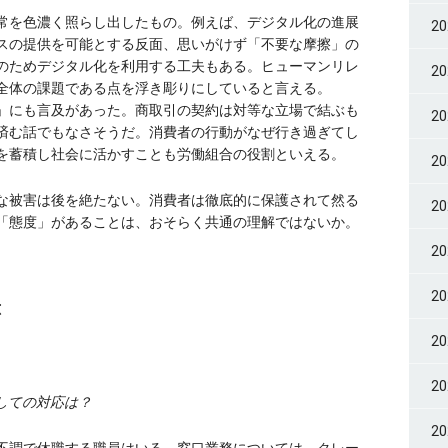
常を色濃く照らし出したもの。例えば、デジタル化の進展
2
スの提供を可能とする反面、思いがけず「不要な摩擦」の
のためデジタル化を利用する工夫もある。ヒューマンリレ
2
全体の課題である点を浮き彫りにしていると言える。
」にも言及があった。商取引の契約は対等な立場で結ぶも
2
済む話でもなさそうだ。消費者の行動がなぜ行き過ぎてし
を蓄積し社会に活かすことも労働組合の役割といえる。
2
な被害は後を絶たない。消費者は徹底的に保護されて然る
2
「態度」があることは、おそらく共通の理解ではないか。
2
2
応
2
2
しての対応は？
2