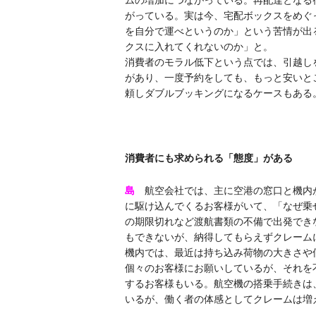
ムの増加につながっている。再配達となる
がっている。実は今、宅配ボックスをめぐ
を自分で運べというのか」という苦情が出
クスに入れてくれないのか」と。
消費者のモラル低下という点では、引越し
があり、一度予約をしても、もっと安いと
頼しダブルブッキングになるケースもある
消費者にも求められる「態度」がある
島
航空会社では、主に空港の窓口と機内
に駆け込んでくるお客様がいて、「なぜ乗
の期限切れなど渡航書類の不備で出発でき
もできないが、納得してもらえずクレーム
機内では、最近は持ち込み荷物の大きさや
個々のお客様にお願いしているが、それを
するお客様もいる。航空機の搭乗手続きは
いるが、働く者の体感としてクレームは増