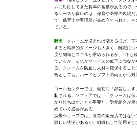
川本
執拗なクレームを受けて、メンタル
ムに対応してきた長年の蓄積があるので、
るケースが多いのは、保育や医療の現場だ
で、保育士や看護師が責め立てられる。そ
ている。
野田
クレームが増えれば増えるほど、丁寧
すると精神的ダメージも大きく、離職につ
度な知識とスキルが求められるが、1年も
でいるが、それがサービスの低下につなが
る。クレームを防止し人材を確保すること
合としても、ハードとソフトの両面から対
コールセンターでは、最初に「録音します
制される。ソフト面では、「クレームは個
かり打ち出すことが重要だ。労働組合が働
めていく必要がある。
携帯ショップでは、直営の販売店ではない
難しい状況があるが、組織化して使用者と