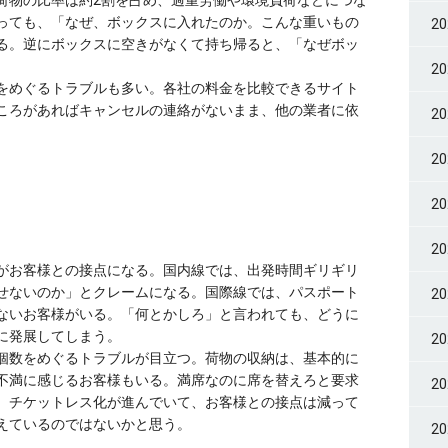
荷物の比率は約2割を占め、過重労働や環境負荷などにつな
っても、「なぜ、ボックスに入れたのか。こんな重いもの
2
る。逆にボックスに空きがなくて持ち帰ると、「なぜボッ
2
をめぐるトラブルも多い。各社の料金を比較できるサイト
ころがあればキャンセルの連絡がないまま、他の業者に依
2
。
2
2
2
がお客様との接点になる。国内線では、出発時間ギリギリ
せないのか」とクレームになる。国際線では、パスポート
2
ないお客様がいる。「何とかしろ」と言われても、どうに
に発展してしまう。
2
個数をめぐるトラブルが目立つ。荷物の収納は、基本的に
不満に感じるお客様もいる。満席なのに席を替えろと要求
2
、チケットレス化が進んでいて、お客様との接点は減って
えているのではないかと思う。
2