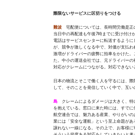
際限ないサービスに区切りをつける
難波
宅配便については、長時間労働是正
当日中の再配達も午後7時までに受け付け
電話はサービスセンターに転送するように
が、競争が激しくなる中で、対価が支払わ
激増がドライバーの疲弊に拍車をかけた。
た。中小の運送会社では、元ドライバーの
対応がクレームにつながる。対応できない
日本の物流とそこで働く人を守るには、際
して、そのことを発信していく中で、互い
島
クレームによるダメージは大きく、特
を抱えている。窓口に来た時には、すでに
航空連合では、魅力ある産業、やりがいの
業には「安全な運航」という至上命題があ
譲れない一線になる。その上で、お客様に
そういう節度ある対応をしていきたいと考