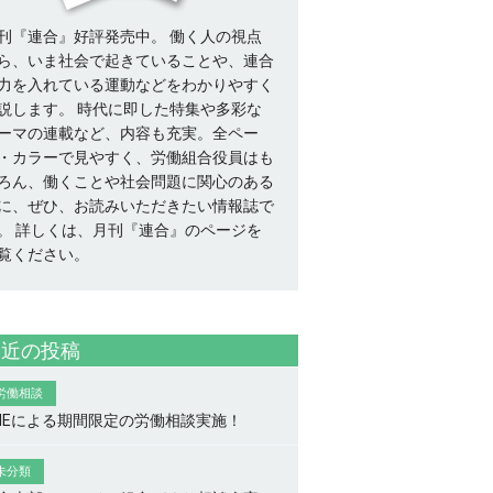
刊『連合』好評発売中。 働く人の視点
ら、いま社会で起きていることや、連合
力を入れている運動などをわかりやすく
説します。 時代に即した特集や多彩な
ーマの連載など、内容も充実。全ペー
・カラーで見やすく、労働組合役員はも
ろん、働くことや社会問題に関心のある
に、ぜひ、お読みいただきたい情報誌で
。
詳しくは、月刊『連合』のページを
覧ください。
最近の投稿
労働相談
INEによる期間限定の労働相談実施！
未分類