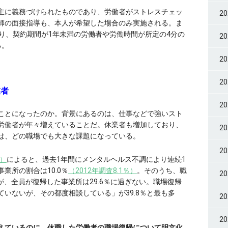
主に義務づけられたものであり、労働者がストレスチェッ
2
師の面接指導も、本人が希望した場合のみ実施される。ま
り、契約期間が1年未満の労働者や労働時間が所定の4分の
2
る。
2
2
業者
2
ことになったのか。背景にあるのは、仕事などで強いスト
労働者が年々増えていることだ。休業者も増加しており、
2
は、どの職場でも大きな課題になっている。
2
年）
によると、過去1年間にメンタルヘルス不調により連続1
業所の割合は10.0％
（2012年調査8.1％）
。そのうち、職
2
が、全員が復帰した事業所は29.6％に過ぎない。職場復帰
いないが、その都度相談している」が39.8％と最も多
2
2
えているのに、休職した労働者の職場復帰について明文化