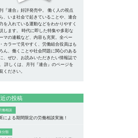
刊『連合』好評発売中。 働く人の視点
ら、いま社会で起きていることや、連合
力を入れている運動などをわかりやすく
説します。 時代に即した特集や多彩な
ーマの連載など、内容も充実。全ペー
・カラーで見やすく、労働組合役員はも
ろん、働くことや社会問題に関心のある
に、ぜひ、お読みいただきたい情報誌で
。
詳しくは、月刊『連合』のページを
覧ください。
最近の投稿
労働相談
INEによる期間限定の労働相談実施！
未分類