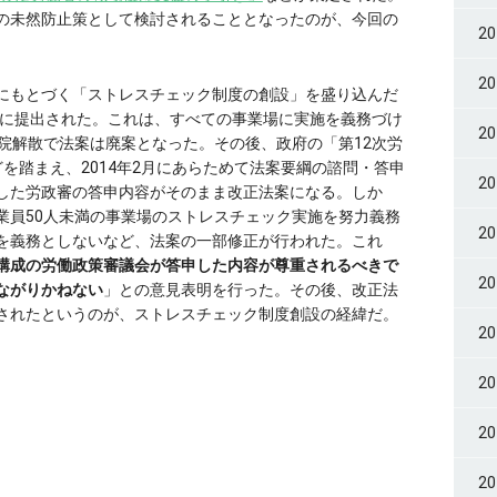
の未然防止策として検討されることとなったのが、今回の
2
2
にもとづく「ストレスチェック制度の創設」を盛り込んだ
会に提出された。これは、すべての事業場に実施を義務づけ
2
院解散で法案は廃案となった。その後、政府の「第12次労
などを踏まえ、2014年2月にあらためて法案要綱の諮問・答申
2
した労政審の答申内容がそのまま改正法案になる。しか
業員50人未満の事業場のストレスチェック実施を努力義務
2
を義務としないなど、法案の一部修正が行われた。これ
構成の労働政策審議会が答申した内容が尊重されるべきで
2
ながりかねない
」との意見表明を行った。その後、改正法
施行されたというのが、ストレスチェック制度創設の経緯だ。
2
2
2
2