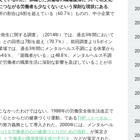
につながる労働者も少なくないという深刻な現状にある
。
2
の割合は6割を超えている（60.7％）ものの、中小企業で
2
衛生に関する調査」（2014年）では、過去3年間において
2
との回答は7割を超え（70.7％）、前回調査より5ポイン
業場では、過去3年間にメンタルヘルス不調による休業から
2
.6％、「退職者がいる」は48.8％。メンタルヘルス不調
で労働者の職業生活に深刻な影響を及ぼしていることが示
2
2
2
2
なかったわけではない。1988年の労働安全衛生法改正で
「心とからだの健康づくり運動」である
THP（トータル・
2
の努力義務として導入された。2000年には、メンタルヘル
おける労働者の心の健康づくりのための指針」
が策定さ
2
した労働者の職場復帰支援の手引き」
などが策定された。