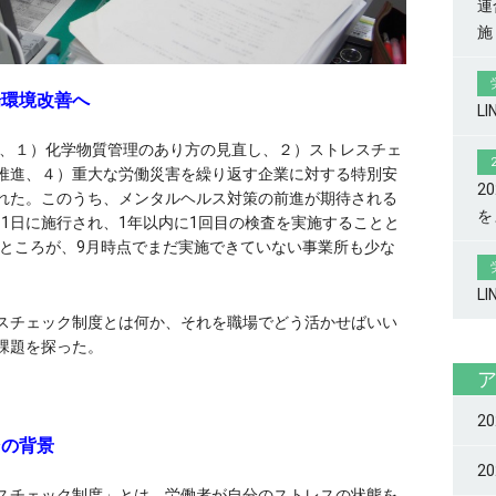
連
施
場環境改善へ
L
、１）化学物質管理のあり方の見直し、２）ストレスチェ
推進、４）重大な労働災害を繰り返す企業に対する特別安
2
れた。このうち、メンタルヘルス対策の前進が期待される
を
2月1日に施行され、1年以内に1回目の検査を実施することと
。ところが、9月時点でまだ実施できていない事業所も少な
L
スチェック制度とは何か、それを職場でどう活かせばいい
課題を探った。
2
その背景
2
スチェック制度」とは、労働者が自分のストレスの状態を