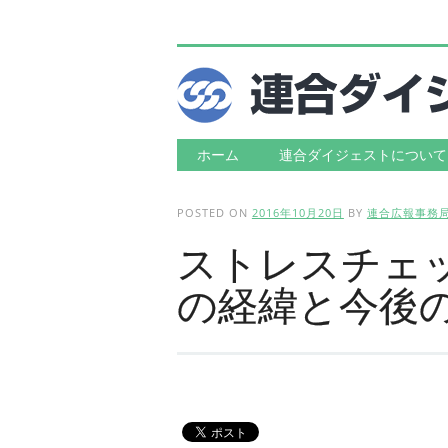
Main menu
Skip to content
ホーム
連合ダイジェストについて
POSTED ON
2016年10月20日
BY
連合広報事務
ストレスチェ
の経緯と今後