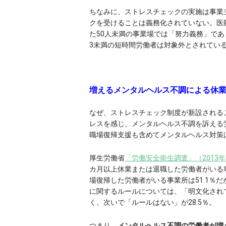
ちなみに、ストレスチェックの実施は事業
クを受けることは義務化されていない。医
た50人未満の事業場では「努力義務」であ
3未満の短時間労働者は対象外とされてい
増えるメンタルヘルス不調による休
なぜ、ストレスチェック制度が新設される
レスを感じ、メンタルヘルス不調を訴える
職場復帰支援も含めてメンタルヘルス対策
厚生労働省
「労働安全衛生調査」（2013
カ月以上休業または退職した労働者がいる事
場復帰した労働者がいる事業所は51.1％だ
に関するルールについては、「明文化されて
く、次いで「ルールはない」が28.5％。
つまり、
メンタルヘルス不調の労働者が増