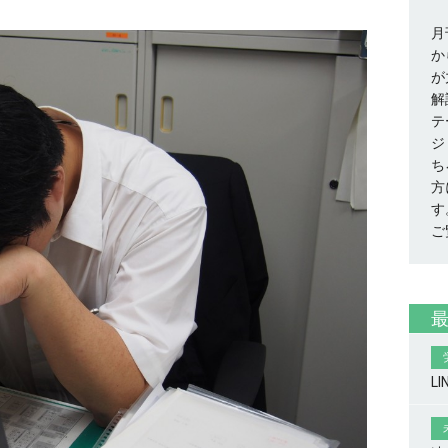
月
か
が
解
テ
ジ
ち
方
す
ご
L