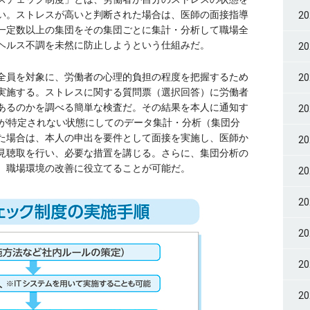
い。ストレスが高いと判断された場合は、医師の面接指導
2
一定数以上の集団をその集団ごとに集計・分析して職場全
ヘルス不調を未然に防止しようという仕組みだ。
2
全員を対象に、労働者の心理的負担の程度を把握するため
2
実施する。ストレスに関する質問票（選択回答）に労働者
あるのかを調べる簡単な検査だ。その結果を本人に通知す
2
人が特定されない状態にしてのデータ集計・分析（集団分
た場合は、本人の申出を要件として面接を実施し、医師か
2
見聴取を行い、必要な措置を講じる。さらに、集団分析の
、職場環境の改善に役立てることが可能だ。
2
2
2
2
2