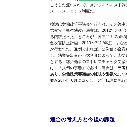
こうした流れの中で、メンタルヘルス不調
ストレスチェック制度だ。
検討は労働政策審議会で行われ、その答申
労働安全衛生法改正法案は、2012年の国
る内容だった。ところが、同年11月の衆議
働災害防止計画（2013〜2017年度）」
が行われた。通例であれば、公労使が合意
し、法案提出前の与党審査によって、①従
とする、②労働者のストレスチェック受診
は、「異例の事態」であり、連合は「
三者
あり、労働政策審議会の軽視や形骸化につ
案が2014年6月に成立し、翌年12月に
連合の考え方と今後の課題