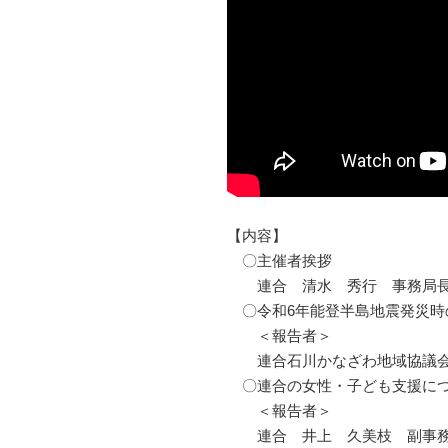
【内容】
〇主催者挨拶
連合 清水 秀行 事務局
〇令和6年能登半島地震発災時
＜報告者＞
連合石川かなざわ地域協議会
〇連合の女性・子ども支援に
＜報告者＞
連合 井上 久美枝 副事