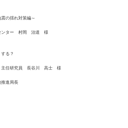
震の揺れ対策編～
ンター 村岡 治道 様
うする？
主任研究員 長谷川 高士 様
動推進局長