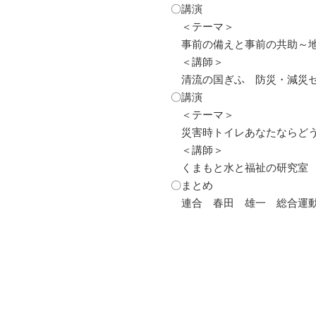
〇講演
＜テーマ＞
事前の備えと事前の共助～地
＜講師＞
清流の国ぎふ 防災・減災セ
〇講演
＜テーマ＞
災害時トイレあなたならど
＜講師＞
くまもと水と福祉の研究室 
〇まとめ
連合 春田 雄一 総合運