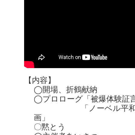
【内容】
◯開場、折鶴献納
◯プロローグ「被爆体験証言
「ノーベル平和賞
画」
〇黙とう