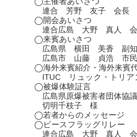
◯主催者あいさつ
連合 芳野 友子 会長
◯開会あいさつ
連合広島 大野 真人 会
◯来賓あいさつ
広島県 横田 美香 副知
広島市 山藤 貞浩 市民
◯海外来賓紹介・海外来賓
ITUC リュック・トリア
◯被爆体験証言
広島県原爆被害者団体協議
切明千枝子 様
◯若者からのメッセージ
◯ピースフラッグリレー
連合広島 大野 真人 会