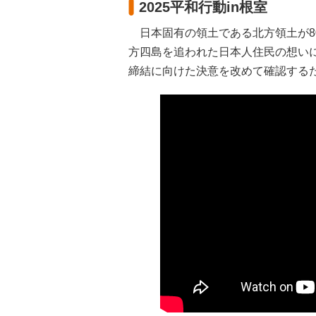
2025平和行動in根室
日本固有の領土である北方領土が8
方四島を追われた日本人住民の想い
締結に向けた決意を改めて確認する