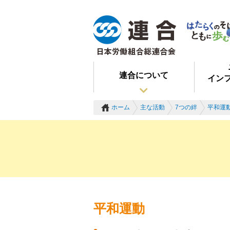
連合について
イン
ホーム
主な活動
7つの絆
平和運
平和運動