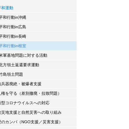
平和運動
平和行動in沖縄
平和行動in広島
平和行動in長崎
平和行動in根室
米軍基地問題に対する活動
北方領土返還要求運動
竹島領土問題
核兵器廃絶・被爆者支援
人権を守る（差別撤廃・拉致問題）
新型コロナウイルスへの対応
被災地支援と自然災害への取り組み
愛のカンパ（NGO支援／災害支援）