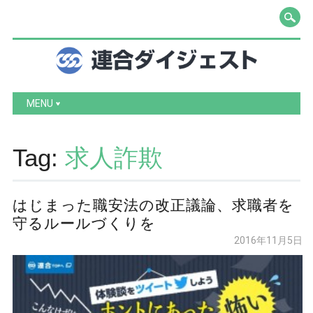
Main menu
Skip to content
MENU
Tag:
求人詐欺
はじまった職安法の改正議論、求職者を
守るルールづくりを
2016年11月5日