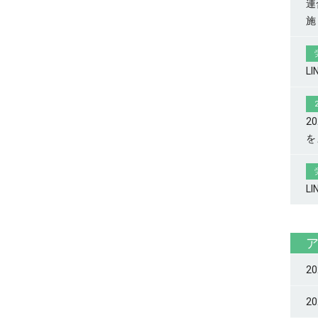
連
施
L
2
を
L
2
2