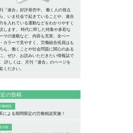
刊『連合』好評発売中。 働く人の視点
ら、いま社会で起きていることや、連合
力を入れている運動などをわかりやすく
説します。 時代に即した特集や多彩な
ーマの連載など、内容も充実。全ペー
・カラーで見やすく、労働組合役員はも
ろん、働くことや社会問題に関心のある
に、ぜひ、お読みいただきたい情報誌で
。
詳しくは、月刊『連合』のページを
覧ください。
最近の投稿
労働相談
INEによる期間限定の労働相談実施！
未分類