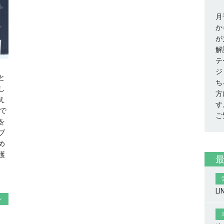
月
か
が
解
テ
ジ
と
ち
し
方
え
す
上で
ご
を
ブ
め
護
L
ン