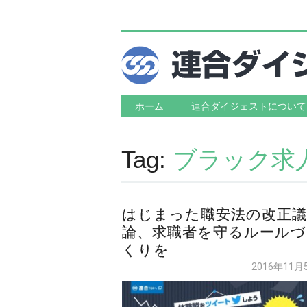
Main menu
Skip to content
ホーム
連合ダイジェストについて
Tag:
ブラック求
はじまった職安法の改正議
論、求職者を守るルールづ
くりを
2016年11月