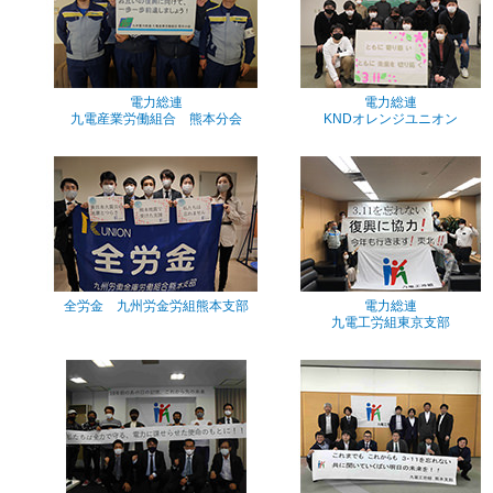
電力総連
電力総連
九電産業労働組合 熊本分会
KNDオレンジユニオン
全労金 九州労金労組熊本支部
電力総連
九電工労組東京支部