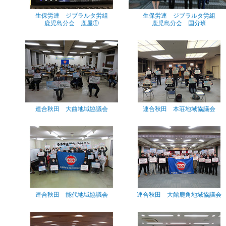
生保労連 ジブラルタ労組
生保労連 ジブラルタ労組
鹿児島分会 鹿屋①
鹿児島分会 国分班
連合秋田 大曲地域協議会
連合秋田 本荘地域協議会
連合秋田 能代地域協議会
連合秋田 大館鹿角地域協議会