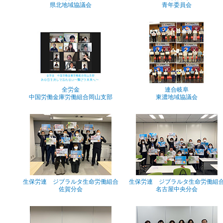
県北地域協議会
青年委員会
全労金
連合岐阜
中国労働金庫労働組合岡山支部
東濃地域協議会
生保労連 ジブラルタ生命労働組合
生保労連 ジブラルタ生命労働組
佐賀分会
名古屋中央分会