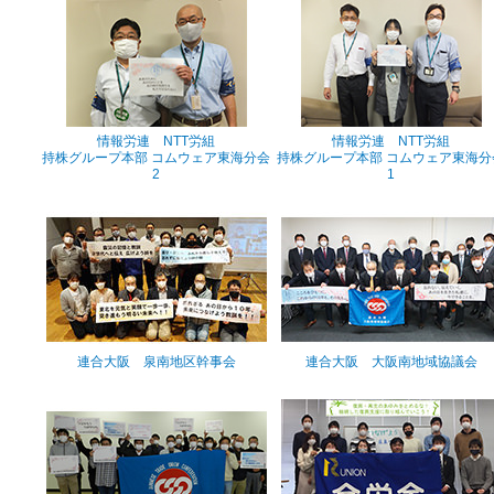
情報労連 NTT労組
情報労連 NTT労組
持株グループ本部 コムウェア東海分会
持株グループ本部 コムウェア東海分
2
1
連合大阪 泉南地区幹事会
連合大阪 大阪南地域協議会