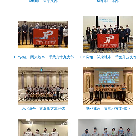
全印刷 東京支部
全印刷 本部
ＪＰ労組 関東地本 千葉九十九支部
ＪＰ労組 関東地本 千葉外房支
紙パ連合 東海地方本部②
紙パ連合 東海地方本部①