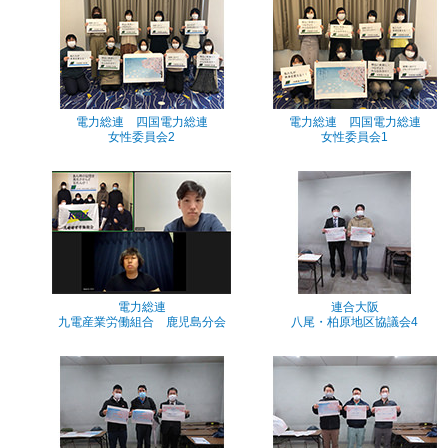
電力総連 四国電力総連
電力総連 四国電力総連
女性委員会2
女性委員会1
電力総連
連合大阪
九電産業労働組合 鹿児島分会
八尾・柏原地区協議会4