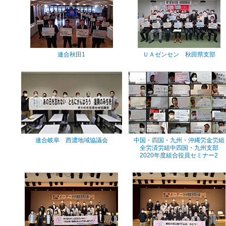
連合秋田1
ＵＡゼンセン 秋田県支部
連合岐阜 西濃地域協議会
中国・四国・九州・沖縄労金労組
全労済労組中四国・九州支部
2020年度組合役員セミナー2