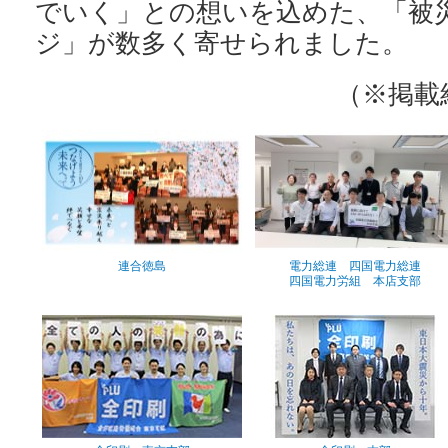
でいく」との想いを込めた、「被
ジ」が数多く寄せられました。
（※掲載
連合徳島
電力総連 四国電力総連
四国電力労組 本店支部