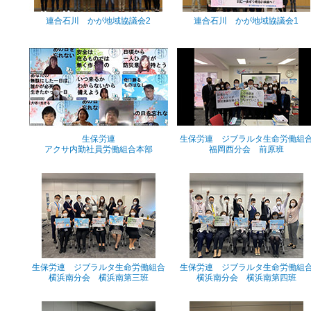
連合石川 かが地域協議会2
連合石川 かが地域協議会1
生保労連
生保労連 ジブラルタ生命労働組
アクサ内勤社員労働組合本部
福岡西分会 前原班
生保労連 ジブラルタ生命労働組合
生保労連 ジブラルタ生命労働組
横浜南分会 横浜南第三班
横浜南分会 横浜南第四班