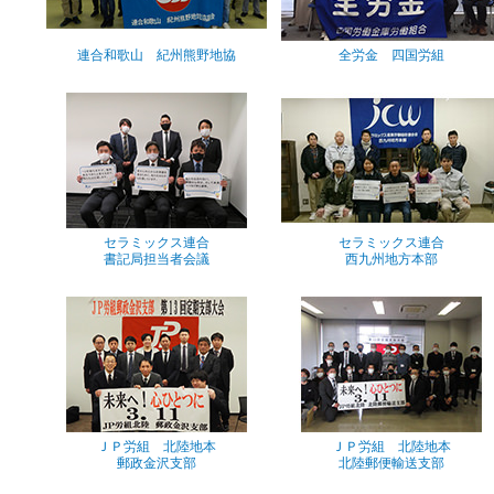
連合和歌山 紀州熊野地協
全労金 四国労組
セラミックス連合
セラミックス連合
書記局担当者会議
西九州地方本部
ＪＰ労組 北陸地本
ＪＰ労組 北陸地本
郵政金沢支部
北陸郵便輸送支部