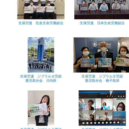
生保労連 住友生命労働組合
生保労連 日本生命労働組合
生保労連 ジブラルタ労組
生保労連 ジブラルタ労組
鹿児島分会 川内班
鹿児島分会 種子島班