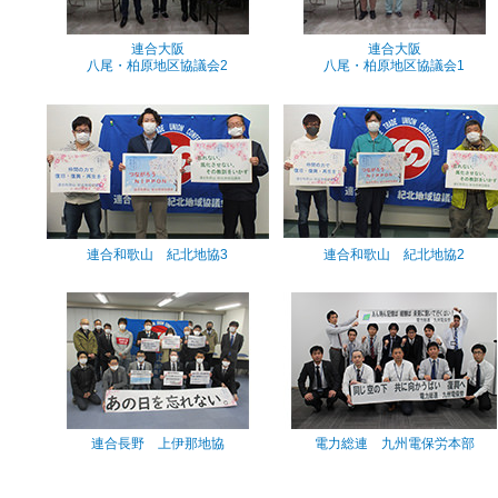
連合大阪
連合大阪
八尾・柏原地区協議会2
八尾・柏原地区協議会1
連合和歌山 紀北地協3
連合和歌山 紀北地協2
連合長野 上伊那地協
電力総連 九州電保労本部