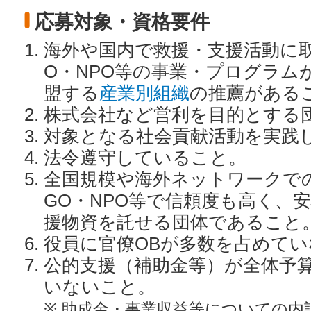
応募対象・資格要件
海外や国内で救援・支援活動に
O・NPO等の事業・プログラム
盟する
産業別組織
の推薦がある
株式会社など営利を目的とする
対象となる社会貢献活動を実践
法令遵守していること。
全国規模や海外ネットワークで
GO・NPO等で信頼度も高く、
援物資を託せる団体であること
役員に官僚OBが多数を占めて
公的支援（補助金等）が全体予算
いないこと。
※ 助成金・事業収益等についての内