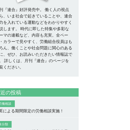
刊『連合』好評発売中。 働く人の視点
ら、いま社会で起きていることや、連合
力を入れている運動などをわかりやすく
説します。 時代に即した特集や多彩な
ーマの連載など、内容も充実。全ペー
・カラーで見やすく、労働組合役員はも
ろん、働くことや社会問題に関心のある
に、ぜひ、お読みいただきたい情報誌で
。
詳しくは、月刊『連合』のページを
覧ください。
最近の投稿
労働相談
INEによる期間限定の労働相談実施！
未分類