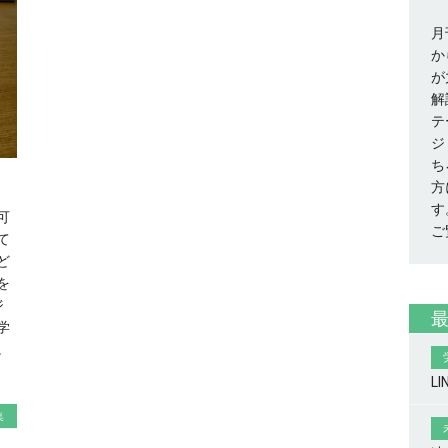
月
か
が
解
テ
ジ
ち
方
す
可
ご
て
ど
を
ジ
学
。
L
集