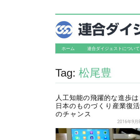
Main menu
Skip to content
ホーム
連合ダイジェストについて
Tag:
松尾豊
人工知能の飛躍的な進歩は
日本のものづくり産業復活
のチャンス
2016年9月