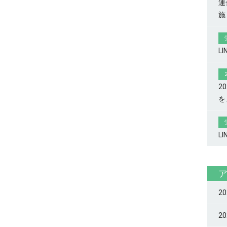
連
施
L
2
を
L
2
2