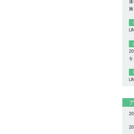
連
施
L
2
を
L
2
2