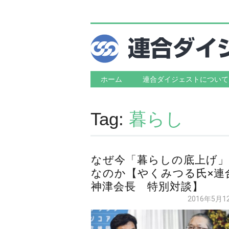
Main menu
Skip to content
ホーム
連合ダイジェストについて
Tag:
暮らし
なぜ今「暮らしの底上げ」
なのか【やくみつる氏×連
神津会長 特別対談】
2016年5月1