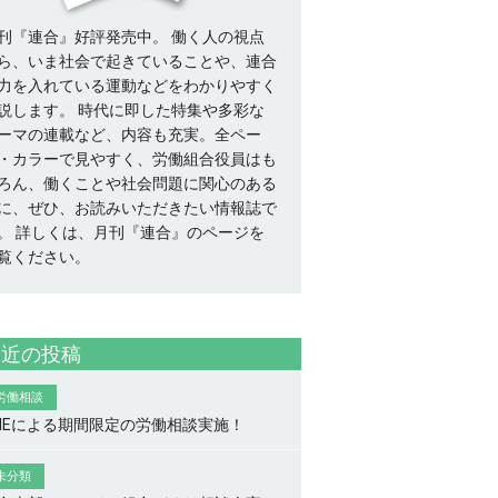
刊『連合』好評発売中。 働く人の視点
ら、いま社会で起きていることや、連合
力を入れている運動などをわかりやすく
説します。 時代に即した特集や多彩な
ーマの連載など、内容も充実。全ペー
・カラーで見やすく、労働組合役員はも
ろん、働くことや社会問題に関心のある
に、ぜひ、お読みいただきたい情報誌で
。
詳しくは、月刊『連合』のページを
覧ください。
最近の投稿
労働相談
INEによる期間限定の労働相談実施！
未分類