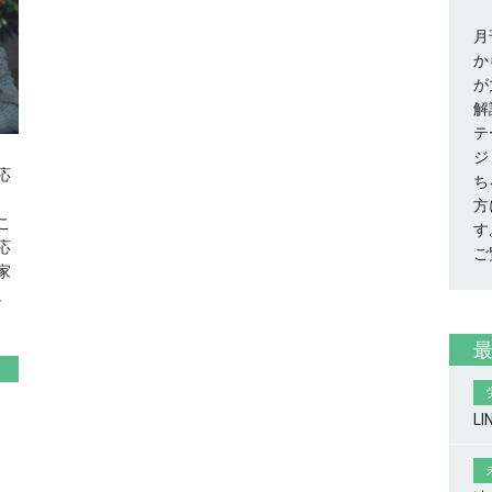
月
か
が
解
テ
ジ
応
ち
方
こ
す
応
ご
家
。
！
L