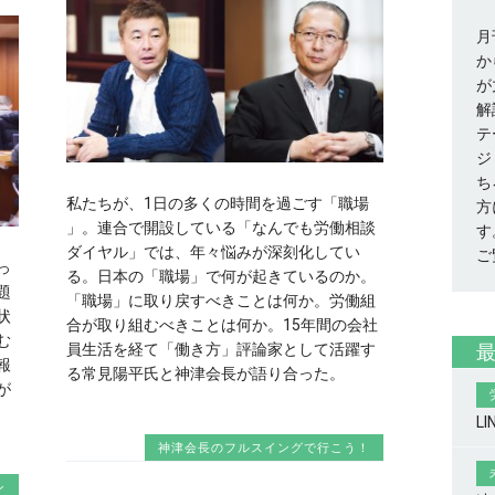
月
か
が
解
テ
ジ
ち
私たちが、1日の多くの時間を過ごす「職場
方
」。連合で開設している「なんでも労働相談
す
ダイヤル」では、年々悩みが深刻化してい
ご
っ
る。日本の「職場」で何が起きているのか。
題
「職場」に取り戻すべきことは何か。労働組
状
合が取り組むべきことは何か。15年間の会社
む
員生活を経て「働き方」評論家として活躍す
報
る常見陽平氏と神津会長が語り合った。
が
L
神津会長のフルスイングで行こう！
ン