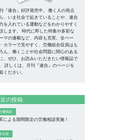
刊『連合』好評発売中。 働く人の視点
ら、いま社会で起きていることや、連合
力を入れている運動などをわかりやすく
説します。 時代に即した特集や多彩な
ーマの連載など、内容も充実。全ペー
・カラーで見やすく、労働組合役員はも
ろん、働くことや社会問題に関心のある
に、ぜひ、お読みいただきたい情報誌で
。
詳しくは、月刊『連合』のページを
覧ください。
最近の投稿
労働相談
INEによる期間限定の労働相談実施！
未分類