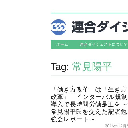
Main menu
Skip to content
ホーム
連合ダイジェストについて
Tag:
常見陽平
「働き方改革」は「生き方
改革」 インターバル規制
導入で長時間労働是正を 
常見陽平氏を交えた記者勉
強会レポート～
2016年12月