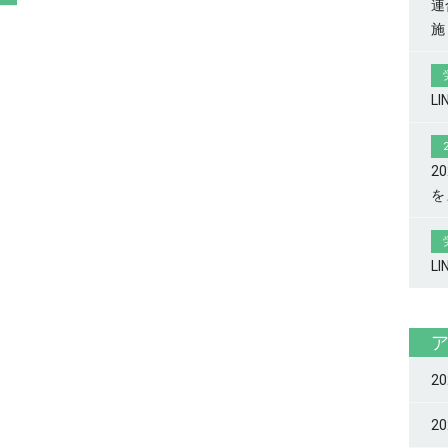
連
施
L
2
を
L
2
2