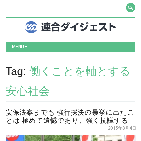
Main menu
Skip to content
MENU
Tag:
働くことを軸とする
安心社会
安保法案までも 強行採決の暴挙に出たこ
とは 極めて遺憾であり、強く抗議する
2015年8月4日