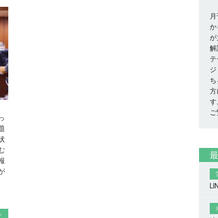
月
か
が
解
テ
ジ
ち
方
す
ご
っ
題
状
む
報
が
L
ン