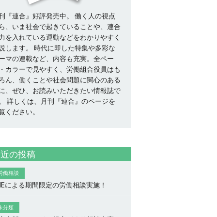
刊『連合』好評発売中。 働く人の視点
ら、いま社会で起きていることや、連合
力を入れている運動などをわかりやすく
説します。 時代に即した特集や多彩な
ーマの連載など、内容も充実。全ペー
・カラーで見やすく、労働組合役員はも
ろん、働くことや社会問題に関心のある
に、ぜひ、お読みいただきたい情報誌で
。
詳しくは、月刊『連合』のページを
覧ください。
最近の投稿
労働相談
INEによる期間限定の労働相談実施！
未分類