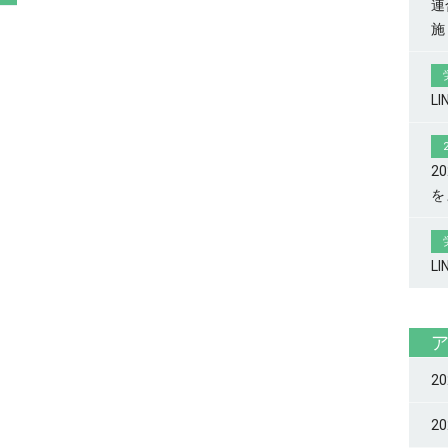
連
施
L
2
を
L
2
2