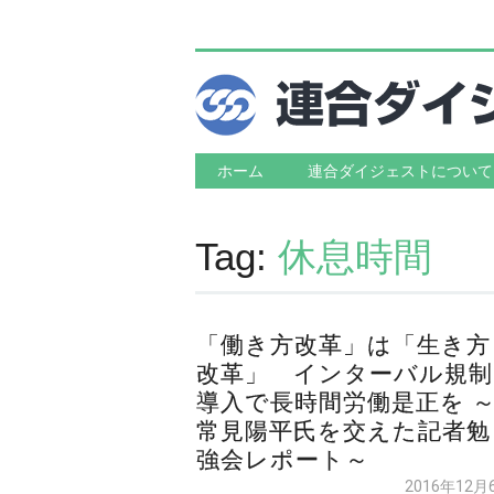
Main menu
Skip to content
ホーム
連合ダイジェストについて
Tag:
休息時間
「働き方改革」は「生き方
改革」 インターバル規制
導入で長時間労働是正を 
常見陽平氏を交えた記者勉
強会レポート～
2016年12月