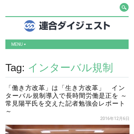
Main menu
Skip to content
MENU
Tag:
インターバル規制
「働き方改革」は「生き方改革」 イン
ターバル規制導入で長時間労働是正を ～
常見陽平氏を交えた記者勉強会レポート
～
2016年12月6日