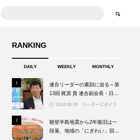
RANKING
DAILY
WEEKLY
MONTHLY
1
1
連合リーダーの素顔に迫る～第
13回 梶原 貴 連合副会長・日教
組中央執行委員長～
2024.08.05
リーダーズボイス
2
2
能登半島地震から2年復旧は一
段落、地域の「にぎわい」回復
が課題に