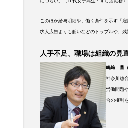
につらい。（10代女子高生・すし店勤務）
このほか給与明細や、働く条件を示す「雇
求人広告よりも低いなどのトラブルや、残
人手不足、職場は組織の見
嶋﨑 量
神奈川総
労働問題
合の権利を