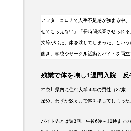
アフターコロナで人手不足感が強まる中、
特集記事
せてもらえない」「長時間残業させられる
どうかわる？どうかえる？
支障が出た、体を壊してしまった、という
数代表制職場の労働者の代
もうとしている「過半数代
働き、学校やサークル活動とバイトを両立
とは
残業で体を壊し1週間入院 反
神奈川県内に住む大学４年の男性（22歳
始め、わずか数ヵ月で体を壊してしまった
バイト先とは週3回、午後6時～10時まで