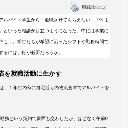
印刷用ページ
アルバイト学生から「退職させてもらえない」「休ま
特集記事
」といった相談が目立つようになった。中には学業に
労働法制②過半
イラストレーター向け契約書の「ひな形
声も…。学生たちが希望に沿ったシフトや勤務時間で
表は誰？？今進
を作成 報酬や著作権巡るトラブルを防ぐ
表者」の見直し
するには、何が必要だろうか。
省を就職活動に生かす
）は、１年生の秋に自宅近くの物流倉庫でアルバイトを
。
の勤務という契約で書面も交わしたが、ほどなく午前0