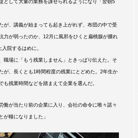
提として大量の業務を課せられるようになり「翌朝5
たが、講義が始まっても起き上がれず、布団の中で受
抗力が弱ったのか、12月に風邪をひくと扁桃腺が腫れ
上入院するはめに。
、職場に「もう残業しません」ときっぱり伝えた。そ
たが、長くとも1時間程度の残業にとどめた。2年生か
でも残業時間などを踏まえて企業を選んだ。
労働が当たり前の企業に入り、会社の命令に唯々諾々
とが糧になりました」