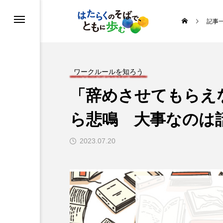
記事
る
う
ワークルールを知ろう
「辞めさせてもらえ
めよう運動
ら悲鳴 大事なのは
ルを知ろう
2023.07.20
ヒストリー
の取り組み
・イラスト
ス