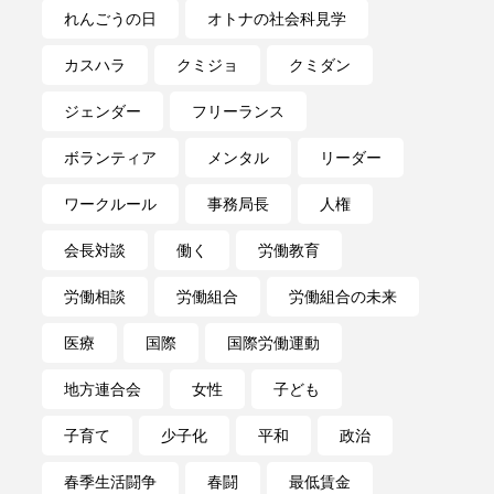
れんごうの日
オトナの社会科見学
カスハラ
クミジョ
クミダン
ジェンダー
フリーランス
ボランティア
メンタル
リーダー
ワークルール
事務局長
人権
会長対談
働く
労働教育
労働相談
労働組合
労働組合の未来
医療
国際
国際労働運動
地方連合会
女性
子ども
子育て
少子化
平和
政治
春季生活闘争
春闘
最低賃金