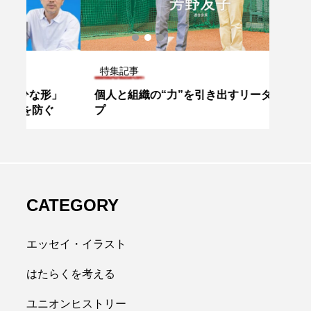
特集記事
特集
」
個人と組織の“力”を引き出すリーダーシッ
どう
プ
数代
もう
とは
CATEGORY
エッセイ・イラスト
はたらくを考える
ユニオンヒストリー