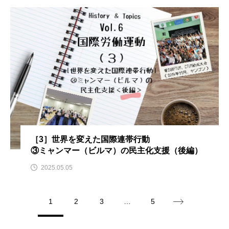
［3］世界を変えた国際連帯行動
③ミャンマー（ビルマ）の民主化支援（後編）
2025.05.05
1
2
3
…
5