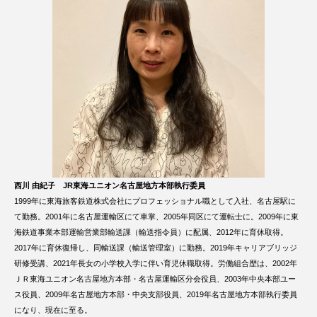
西川 由紀子
JR東海ユニオン名古屋地方本部執行委員
1999年に東海旅客鉄道株式会社にプロフェッショナル職として入社、名古屋駅に
て勤務。2001年に名古屋運輸区にて車掌、2005年同区にて運転士に。2009年に東
海鉄道事業本部運輸営業部輸送課（輸送指令員）に配属、2012年に育休取得。
2017年に育休復帰し、同輸送課（輸送管理室）に勤務。2019年キャリアブリッジ
研修受講、2021年長女の小学校入学に伴い育児休職取得。労働組合歴は、2002年
ＪＲ東海ユニオン名古屋地方本部・名古屋運輸区分会役員、2003年中央本部ユー
ス役員、2009年名古屋地方本部・中央支部役員、2019年名古屋地方本部執行委員
になり、現在に至る。