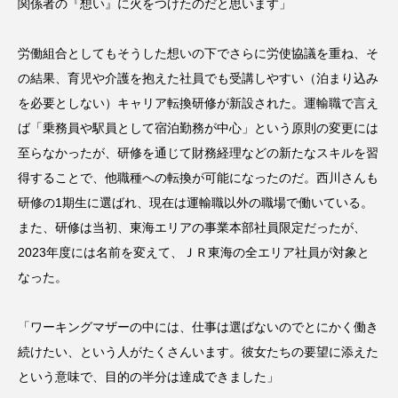
関係者の『想い』に火をつけたのだと思います」
労働組合としてもそうした想いの下でさらに労使協議を重ね、そ
の結果、育児や介護を抱えた社員でも受講しやすい（泊まり込み
を必要としない）キャリア転換研修が新設された。運輸職で言え
ば「乗務員や駅員として宿泊勤務が中心」という原則の変更には
至らなかったが、研修を通じて財務経理などの新たなスキルを習
得することで、他職種への転換が可能になったのだ。西川さんも
研修の1期生に選ばれ、現在は運輸職以外の職場で働いている。
また、研修は当初、東海エリアの事業本部社員限定だったが、
2023年度には名前を変えて、ＪＲ東海の全エリア社員が対象と
なった。
「ワーキングマザーの中には、仕事は選ばないのでとにかく働き
続けたい、という人がたくさんいます。彼女たちの要望に添えた
という意味で、目的の半分は達成できました」