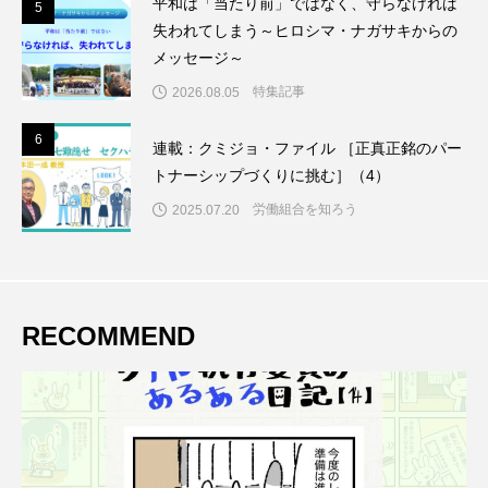
平和は「当たり前」ではなく、守らなければ
5
5
失われてしまう～ヒロシマ・ナガサキからの
メッセージ～
特集記事
2026.08.05
6
6
連載：クミジョ・ファイル ［正真正銘のパー
トナーシップづくりに挑む］（4）
労働組合を知ろう
2025.07.20
RECOMMEND