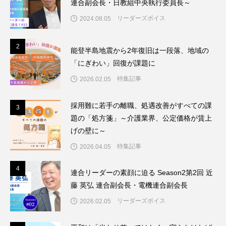
連合副会長・日教組中央執行委員長～
リーダーズボイス
2024.08.05
2
2
能登半島地震から2年復旧は一段落、地域の
「にぎわい」回復が課題に
特集記事
2026.02.05
採用難に若手の離職、処遇改善がすべての課
3
3
題の「処方箋」～介護業界、公定価格が賃上
げの壁に～
特集記事
2026.04.05
4
4
連合リーダーの素顔に迫る Season2第2回 近
藤 英弘 連合副会長・電機連合副会長
リーダーズボイス
2026.02.05