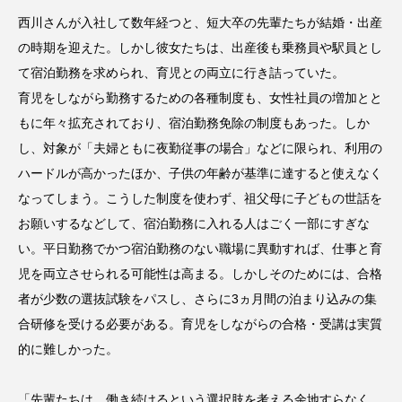
西川さんが入社して数年経つと、短大卒の先輩たちが結婚・出産
の時期を迎えた。しかし彼女たちは、出産後も乗務員や駅員とし
て宿泊勤務を求められ、育児との両立に行き詰っていた。
育児をしながら勤務するための各種制度も、女性社員の増加とと
もに年々拡充されており、宿泊勤務免除の制度もあった。しか
し、対象が「夫婦ともに夜勤従事の場合」などに限られ、利用の
ハードルが高かったほか、子供の年齢が基準に達すると使えなく
なってしまう。こうした制度を使わず、祖父母に子どもの世話を
お願いするなどして、宿泊勤務に入れる人はごく一部にすぎな
い。平日勤務でかつ宿泊勤務のない職場に異動すれば、仕事と育
児を両立させられる可能性は高まる。しかしそのためには、合格
者が少数の選抜試験をパスし、さらに3ヵ月間の泊まり込みの集
合研修を受ける必要がある。育児をしながらの合格・受講は実質
的に難しかった。
「先輩たちは、働き続けるという選択肢を考える余地すらなく