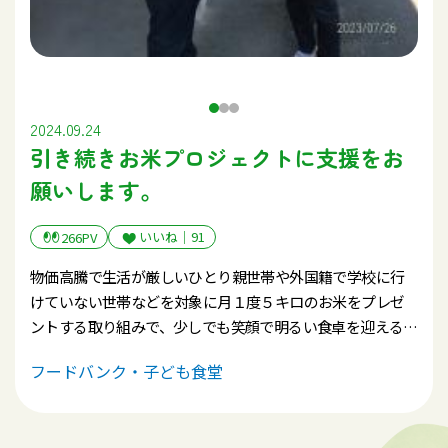
2024.09.24
引き続きお米プロジェクトに支援をお
願いします。
いいね｜
91
266PV
物価高騰で生活が厳しいひとり親世帯や外国籍で学校に行
けていない世帯などを対象に月１度５キロのお米をプレゼ
ントする取り組みで、少しでも笑顔で明るい食卓を迎えるこ
とができるように取り組みます。
フードバンク・子ども食堂
子どもの貧困対策として様々な取り組みが取り組まれてい
ます。データでみると貧困率は改善されているといわれてい
ますが、実態は実質賃金の下落にみられるように、物価高