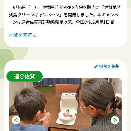
9月6日（土）、佐賀県庁前ARKS広場を拠点に「佐賀地区
列島クリーンキャンペーン」を開催しました。本キャンペ
ーンは連合佐賀東部地協発足以来、全国的に9月第1日曜日
に実施されてきた環境貢献活動であり、東部地協では佐賀地
地域を元気に
区と鳥栖地区で毎年取り組んでいます。当日は天候にも恵ま
れ、組合員をはじめ多くの市民が参加し、総勢178名での活
動となりました。
来賓として、衆議院議員原口一博代理の山崎秘書、佐賀県
投稿を編集
議会議員の徳光清孝・江口善紀両氏、次期佐賀市会議員候
連合佐賀
補の草場けんじ氏・徳永文子氏、さらにNPO法人佐賀県地
球温暖化防止センターの下田氏、佐賀大学ボランティアサ
ークル「えこいく」の学生7名の参加をいただき、幅広い層
が一体となった活動となりました。
旧佐賀市内および佐賀城公園周辺の清掃活動では、多く
のごみを回収し、地域美化と環境意識の向上につなげるこ