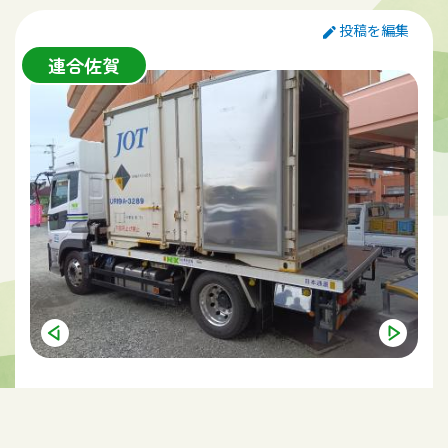
に対応した賃金の引き上げは行われていません。それゆえ
多くのひとり親世帯は厳しい生活を余儀なくされています。
投稿を編集
わたしたちは７月より2025年３月までお米の提供と寄付
連合佐賀
金を募り、活動目的で示している団体へ必要なお米を５０世
帯へ提供します。しかし、昨年に引き続き、お米の値段が上
昇するとともに、お米の提供が少なく大変苦戦しています。
この取り組みは、農家や県民より玄米をいただいて精米に
し、そのお米をひとり親世帯や生活困窮者に提供するもの
です。また、お米を購入するための寄付金もお願いしていま
す。