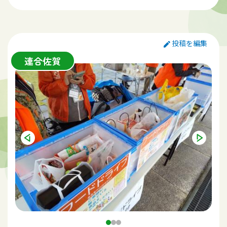
品は6万点も値段が上がりました。消費者物価指数は2020年
を基準として10月の速報値では、2020年を基準とした消費
者物価指数は8.9％、前年同月比では2.5％、前月比では0.3％
下落しています。非正規で働くひとり親世帯にとっては国の
投稿を編集
支援金だけでは十分ではありません。また、子どもの貧困
連合佐賀
率は9人に1人となり改善してきましたがここにきての物価
上昇です。 12月にはクリスマスを迎えますが、子どもた
ちの笑顔が見られるように取り組みを進めます。具体的に
は、県民から寄付を募りそのお金でクリスマスケーキを100
個購入。ケーキは、フードバンクさがへ登録をしているひ
とり親世帯の子どもたちへ抽選で配ります。12月23日まで
購入する寄付金を募り、提供先団体の必要とする個数と一致
できるよう検討を重ね、ケーキの手配をお願いしています
コンビニエンスストアにご相談し提供していただきます。抽
選となる可能性もありえますができるだけ申し込まれた世
帯に提供できるよう頑張りたいと思います。全国の連合の皆
さんのご協力をお願いします。