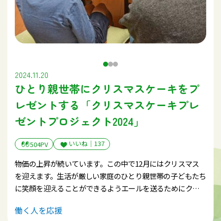
とができました。終了後には、温暖化防止センターによる
「手動発電体験コーナー」や「えこいく」による環境カル
タを通じて環境学習の機会も提供されました。その後、ア
ルクス内飲食店「レゴ」にて交流会を開催し、参加者間の
親睦を深めながら12時まで懇談を行いました。
2024.11.20
本活動を通じて、労働組合の社会的役割を広く発信すると
ひとり親世帯にクリスマスケーキをプ
ともに、地域・行政・NPO・学生との協力関係を深める大
変有意義な機会となりました。
レゼントする「クリスマスケーキプレ
ゼントプロジェクト2024」
いいね｜
137
504PV
物価の上昇が続いています。この中で12月にはクリスマス
を迎えます。生活が厳しい家庭のひとり親世帯の子どもたち
に笑顔を迎えることができるようエールを送るためにクリ
スマスケーキプレゼントに取り組みます。
働く人を応援
物価の上昇は異常というしかありません。お米をはじめ食