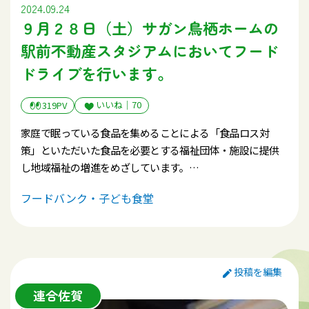
2024.09.24
９月２８日（土）サガン鳥栖ホームの
駅前不動産スタジアムにおいてフード
ドライブを行います。
いいね｜
70
319PV
家庭で眠っている食品を集めることによる「食品ロス対
策」といただいた食品を必要とする福祉団体・施設に提供
し地域福祉の増進をめざしています。
９月２８日（土）の16時から19時まで佐賀県鳥栖市のサガ
フードバンク・子ども食堂
ン鳥栖ホームである「駅前不動産スタジアム」都市広場に
おいて「フードドライブ」を開きます。サガン鳥栖とアビス
パ福岡との試合の応援に来られたファンの皆様にご協力を
お願いいたします。
投稿を編集
連合佐賀