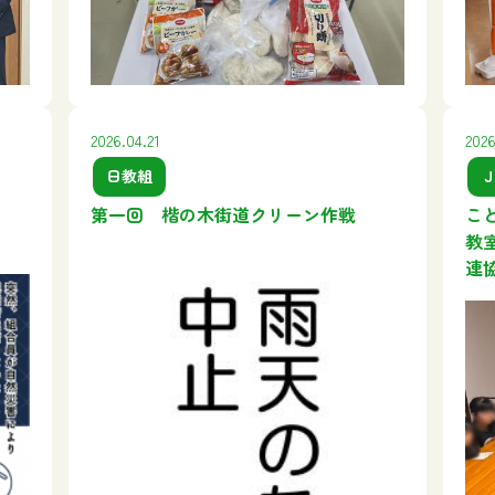
2026.04.21
2026
日教組
第一回 楷の木街道クリーン作戦
こ
教
連