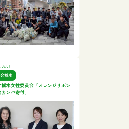
.07.01
連合栃木
合栃木女性委員会「オレンジリボン
動カンパ寄付」