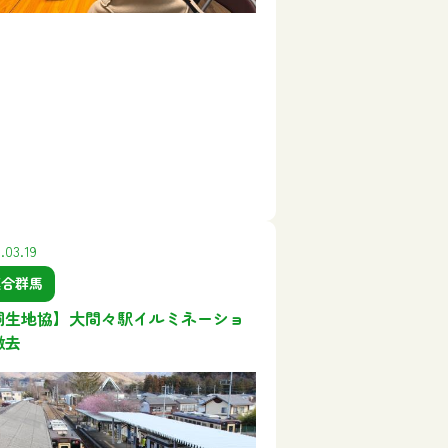
.03.19
連合群馬
桐生地協】大間々駅イルミネーショ
撤去