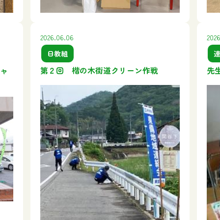
2026.06.06
2026
日教組
ャ
第２回 楷の木街道クリーン作戦
先