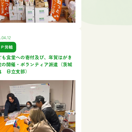
.04.12
ＪＰ労組
ども食堂への寄付及び、年賀はがき
室の開催・ボランティア派遣（茨城
協 日立支部）