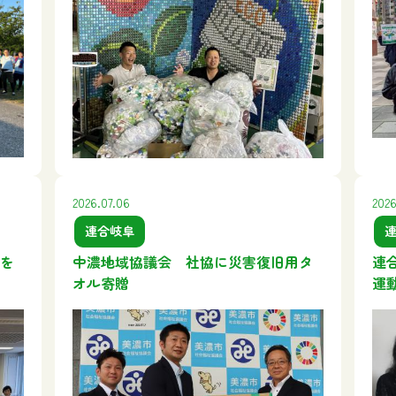
2026.07.06
2026
連合岐阜
を
中濃地域協議会 社協に災害復旧用タ
連
オル寄贈
運