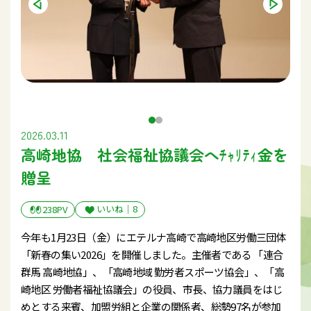
2026.03.11
高崎地協 社会福祉協議会へﾁｬﾘﾃｨ金を
贈呈
いいね｜
8
238PV
今年も1月23日（金）にエテルナ高崎で高崎地区労働三団体
「新春の集い2026」を開催しました。主催者である 「連合
群馬 高崎地協」、「高崎地域 勤労者スポーツ協会」、「高
崎地区 労働者福祉協議会」の役員、市長、協力議員をはじ
めとする来賓、加盟労組と企業の関係者、総勢97名が参加