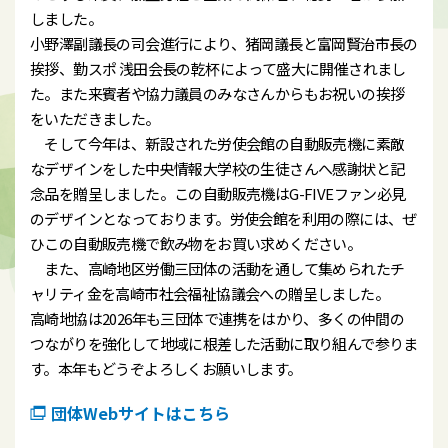
しました。
小野澤副議長の司会進行により、猪岡議長と富岡賢治市長の
挨拶、勤スポ 浅田会長の乾杯によって盛大に開催されまし
た。また来賓者や協力議員のみなさんからもお祝いの挨拶
をいただきました。
そして今年は、新設された労使会館の自動販売機に素敵
なデザインをした中央情報大学校の生徒さんへ感謝状と記
念品を贈呈しました。この自動販売機はG-FIVEファン必見
のデザインとなっております。労使会館を利用の際には、ぜ
ひこの自動販売機で飲み物をお買い求めください。
また、高崎地区労働三団体の活動を通して集められたチ
ャリティ金を高崎市社会福祉協議会への贈呈しました。
高崎地協は2026年も三団体で連携をはかり、多くの仲間の
つながりを強化して地域に根差した活動に取り組んで参りま
す。本年もどうぞよろしくお願いします。
団体Webサイトはこちら