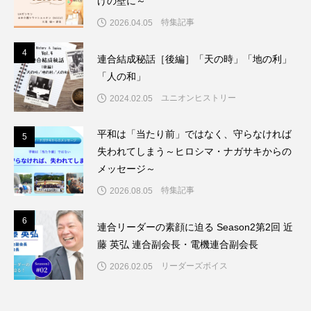
げの壁に～
特集記事
2026.04.05
4
4
連合結成秘話［後編］「天の時」「地の利」
「人の和」
ユニオンヒストリー
2024.02.05
平和は「当たり前」ではなく、守らなければ
5
5
失われてしまう～ヒロシマ・ナガサキからの
メッセージ～
特集記事
2026.08.05
6
6
連合リーダーの素顔に迫る Season2第2回 近
藤 英弘 連合副会長・電機連合副会長
リーダーズボイス
2026.02.05