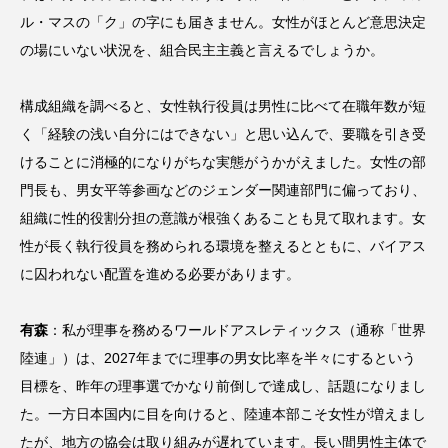
ル・マスの「ク」の字にも届きません。女性がほとんど意思決定
の場にいない状況を、組合民主主義と言えるでしょうか。
構成組織を調べると、女性執行役員は男性に比べて在職年数が短
く「経験の浅い自分にはできない」と思い込んで、要職を引き受
けることに消極的になりがちな実態がうかがえました。女性の部
門長も、男女平等参画などのジェンダー関連部門に偏っており、
組織に性的役割分担の意識が根強くあることも見て取れます。女
性が長く執行役員を務められる環境を整えるとともに、バイアス
に囚われない配置を進める必要があります。
有森
：私が理事を務めるワールドアスレティックス（通称「世界
陸連」）は、2027年までに理事の男女比率を半々にするという
目標を、昨年の理事選でかなり前倒しで達成し、話題になりまし
た。一方日本国内に目を向けると、陸連本部こそ女性が増えまし
たが、地方の協会は取り組みが遅れています。長い間男性主体で