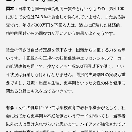
岡本
：日本でも同一価値労働同一賃金とはいうものの、男性100
に対して女性は74.3％の賃金しか得られていません。またある調
査では、年収が300万円を下回る人は、過去に経験した経済的、
精神的困難からの回復力が弱いという結果が出たそうです。
賃金の低さは自己肯定感を低下させ、困難から回復する力をも奪
います。非正規から正規への転換促進やエッセンシャルワーカー
の処遇改善を通じて、少なくとも年収300万円以下で働く、とい
う状況は解消しなければなりません。選択的夫婦別姓の実現も重
要ですし、妊娠・出産や生理、更年期といった女性の体と健康に
関わる分野にも光を当てるべきです。
有森
：女性の健康については学校教育で教わる機会が乏しく、社
会に出てから更年期や不妊治療というワードを聞いても、当事者
以外の人は受け入れづらいと思います。バイアスが強化されてい