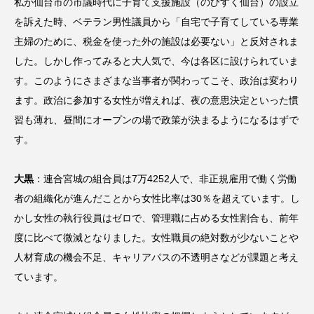
私が仙台市の市議時代に子育て支援施設（のびすく仙台）の設立
を訴えた時、ベテラン男性議員から「自宅で子育てしている専業
主婦のために、税金を使った外の施設は必要ない」と反対されま
した。しかし作ってみると大人気で、今は各区に設けられていま
す。このようにさまざまな当事者が関わってこそ、政治は変わり
ます。政治に参加する女性が増えれば、夜の意思決定といった慣
習も薄れ、昼間にオープンの場で政策が決まるようになるはずで
す。
大黒
：連合宮城の組合員は7万4252人で、非正規雇用で働く労働
者の組織化が進んだことから女性比率は30％を超えています。し
かし女性の執行役員はゼロで、管理職に占める女性割合も、前年
度に比べて微減となりました。女性職員の絶対数が少ないことや
人材育成の機会不足、キャリアパスの不透明さなどが課題と考え
ています。