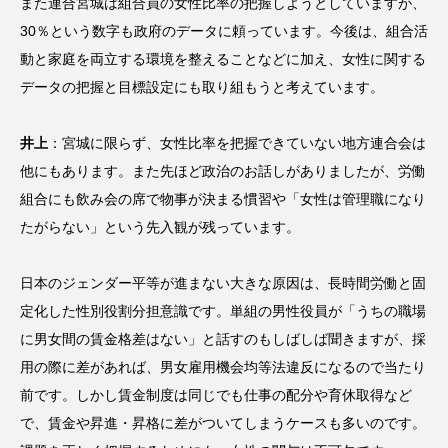
また連合宮城は組合員の女性比率の把握しようとしていますが、
30％という数字も政府のデータに頼っています。今後は、組合活
動と家庭を両立する環境を整えることなどに加え、女性に関する
データの把握と目標設定にも取り組もうと考えています。
井上
：宮城に限らず、女性比率を把握できていない地方連合会は
他にもあります。また先ほど政治のお話しがありましたが、労働
組合にも飲み会の席で物事が決まる慣習や「女性は管理職になり
たがらない」という先入観が残っています。
日本のジェンダー平等が進まない大きな原因は、長時間労働と固
定化した性別役割分担意識です。単組の男性役員が「うちの職場
に男女間の賃金格差はない」と話すのもしばしば聞きますが、採
用の際に差があれば、男女雇用機会均等法違反になるので当たり
前です。しかし賃金制度は同じでも仕事の配分や育休取得など
で、賃金や昇進・昇格に差がついてしまうケースも多いのです。