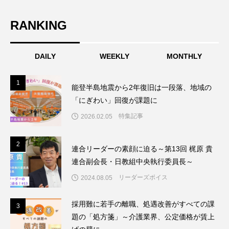
RANKING
DAILY
WEEKLY
MONTHLY
1
1
能登半島地震から2年復旧は一段落、地域の
「にぎわい」回復が課題に
特集記事
2026.02.05
2
2
連合リーダーの素顔に迫る～第13回 梶原 貴
連合副会長・日教組中央執行委員長～
リーダーズボイス
2024.08.05
採用難に若手の離職、処遇改善がすべての課
3
3
題の「処方箋」～介護業界、公定価格が賃上