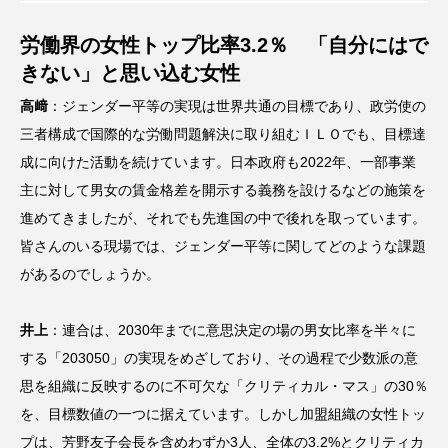
労働界の女性トップ比率3.2％ 「自分にはで
きない」と思い込む女性
高﨑
：ジェンダー平等の実現は世界共通の目標であり、政労使の
三者構成で国際的な労働問題解決に取り組むＩＬＯでも、目標達
成に向けた活動を続けています。日本政府も2022年、一部事業
主に対して男女の賃金格差を開示する義務を設けるなどの施策を
進めてきましたが、それでも先進国の中で後れを取っています。
皆さんのいる現場では、ジェンダー平等に関してどのような課題
があるのでしょうか。
井上
：連合は、2030年までに意思決定の場の男女比率を半々に
する「203050」の実現をめざしており、その過程で少数派の意
思を組織に反映するのに不可欠な「クリティカル・マス」の30％
を、目標数値の一つに据えています。しかし加盟組織の女性トッ
プは、芳野友子会長を含めわずか3人、全体の3.2%とクリティカ