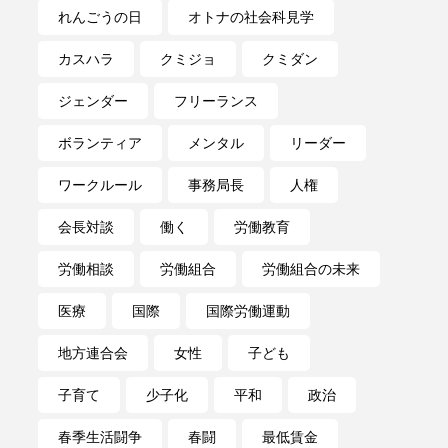
れんごうの日
オトナの社会科見学
カスハラ
クミジョ
クミダン
ジェンダー
フリーランス
ボランティア
メンタル
リーダー
ワークルール
事務局長
人権
会長対談
働く
労働教育
労働相談
労働組合
労働組合の未来
医療
国際
国際労働運動
地方連合会
女性
子ども
子育て
少子化
平和
政治
春季生活闘争
春闘
最低賃金