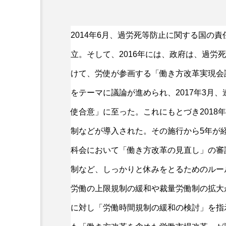
2014年6月、過労死等防止に関する国の
はたらくを考える
立。そして、2016年には、政府は、過労
好循環の兆しを、確かな流
けて、労使が参画する「働き方改革実現会
2024春季生活闘争は「正
をテーマに議論が進められ、2017年3月
使合意」に至った。これにもとづき2018
制などが導入された。その施行から5年が経
科会において「働き方改革の見直し」の審
制など、しっかりと休みをとるためのルー
労働の上限規制の緩和や裁量労働制の拡大
に対し「労働時間規制の緩和の検討」を指