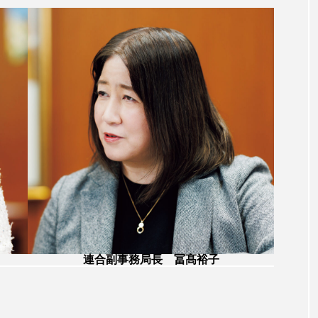
連合副事務局長 冨髙裕子