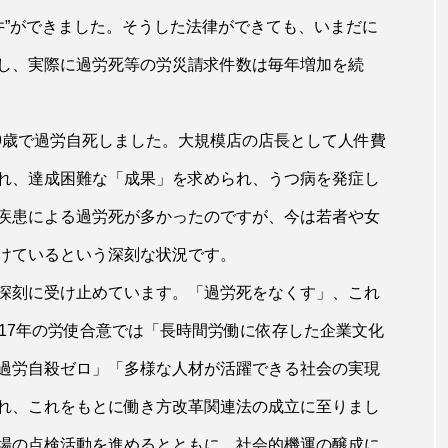
井”ができました。そうした法律ができても、いまだに
し、実際に過労死等の労災請求件数は毎年増加を続
49歳で過労自死しました。大規模店の店長として人件費
れ、達成困難な「成果」を求められ、うつ病を発症し
疾患による過労死が多かったのですが、今は若者や女
けているという深刻な状況です。
深刻に受け止めています。「過労死をなくす」、これ
17年の労使合意では「長時間労働に依存した企業文化
過労自殺ゼロ」「多様な人材が活躍できる社会の実現
れ、これをもとに働き方改革関連法の成立に至りまし
場の点検活動を進めるとともに、社会的機運の醸成に