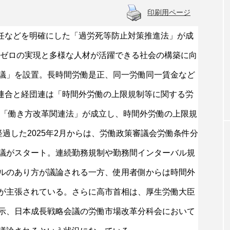
印刷用ページ
責任などを明確にした「過労死等防止対策推進法」が成
特集記事
死ゼロの実現と多様な人材が活躍できる社会の構築に向
れにするために
神津里季生 連合総研理事長に聞く！主
議」を設置。長時間労働是正、同一労働同一賃金など
念場」
教育をめぐる現状と課題
、連合と経団連は「時間外労働の上限規制等に関する労
年「働き方改革関連法」が成立し、時間外労働の上限規
過した2025年2月からは、労働政策審議会労働条件分
議がスタート。連続勤務規制や勤務間インターバル規
ルのあり方が議論される一方、使用者側からは時間外
が主張されている。さらに高市首相は、厚生労働大臣
示、日本成長戦略会議の労働市場改革分科会において