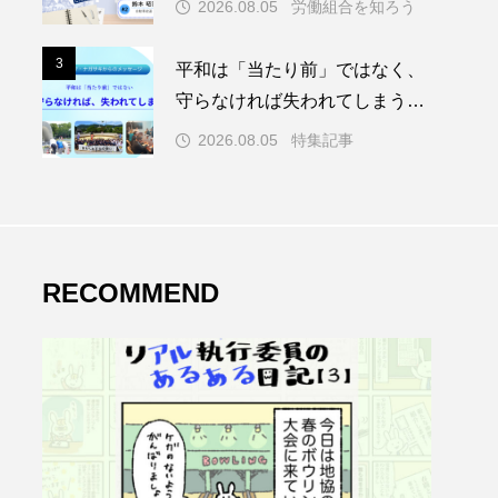
2026.08.05
労働組合を知ろう
める
3
3
平和は「当たり前」ではなく、
守らなければ失われてしまう～
ヒロシマ・ナガサキからのメッ
2026.08.05
特集記事
セージ～
RECOMMEND