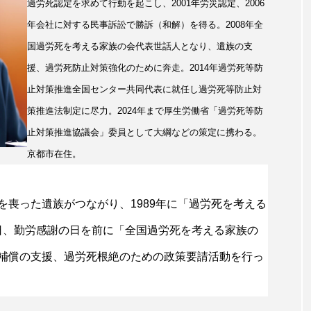
過労死認定を求めて行動を起こし、2001年労災認定、2006
年会社に対する民事訴訟で勝訴（和解）を得る。2008年全
国過労死を考える家族の会代表世話人となり、遺族の支
援、過労死防止対策強化のために奔走。2014年過労死等防
止対策推進全国センター共同代表に就任し過労死等防止対
策推進法制定に尽力。2024年まで厚生労働省「過労死等防
止対策推進協議会」委員として大綱などの策定に携わる。
京都市在住。
喪った遺族がつながり、1989年に「過労死を考える
22日、勤労感謝の日を前に「全国過労死を考える家族の
補償の支援、過労死根絶のための政策要請活動を行っ