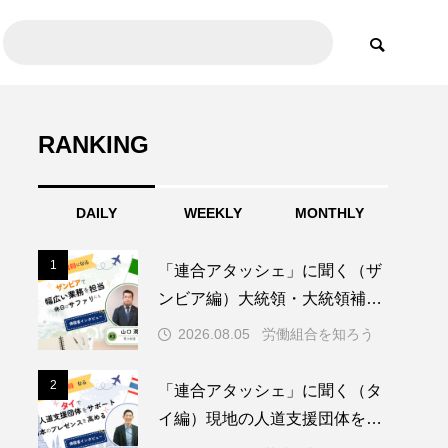
RANKING
DAILY
WEEKLY
MONTHLY
1
1
「連合アタッシェ」に聞く（ザ
ンビア編）大統領・大統領補佐
官と打合わせ、TICAD事務局も
2026.08.05
労働組合を知ろう
担務小規模大使館ならではの幅
広い仕事を経験
2
2
「連合アタッシェ」に聞く（タ
イ編）現地の人道支援団体をサ
ポート 日本のプレゼンスを高