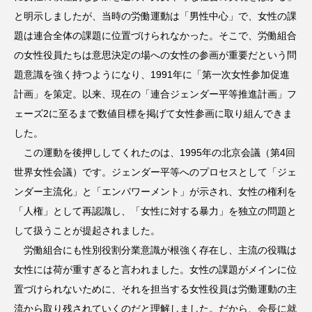
と明示しましたが、当時の労働運動は「男性中心」で、女性の課
題は連合全体の課題に位置づけられなかった。そこで、労働組合
の女性役員たちは意思決定の場への女性の参画が重要だという問
題意識を強く持つようになり、1991年に「第一次女性参加促進
計画」を策定。以来、現在の「連合ジェンダー平等推進計画」フ
ェーズ2に至るまで数値目標を掲げて女性参画に取り組んできま
した。
この運動を後押ししてくれたのは、1995年の北京会議（第4回
世界女性会議）です。ジェンダー平等へのプロセスとして「ジェ
ンダー主流化」と「エンパワーメント」が示され、女性の権利を
「人権」として再認識し、「女性に対する暴力」を独立の問題と
して扱うことが提起されました。
労働組合にも性別役割分業意識が根強く存在し、主流の役職は
女性には荷が重すぎると言われました。女性の課題がメインに位
置づけられないために、それを担当する女性役員は労働運動の主
流から取り残されていくのだと理解しました。だから、会長に就