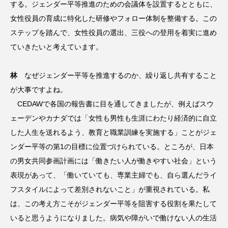
する。ジェンダー平等推進のための会議体を設置するとともに、
女性役員の育成に特化した研修やフォロー体制を整備する。この
ステップを踏んで、女性役員の選出、三役への登用を着実に進め
ていきたいと考えています。
林
なぜジェンダー平等を推進するのか、繰り返し共有すること
が大事ですよね。
CEDAWで各国の報告書に目を通してきましたが、例えばスウ
ェーデンやカナダでは「女性も男性も生涯にわたり経済的に自立
した人生を送れるよう、教育と職業訓練を実施する」ことがジェ
ンダー平等の第1の目標に位置づけられている。ところが、日本
の男女共同参画計画には「働きたい人が働きやすい社会」という
表現があって、「働いていても、専業主婦でも、自ら選んだライ
フスタイルによって差別されないこと」が重視されている。私
は、この考え方こそがジェンダー平等を阻害する役割を果たして
いると思うようになりました。病気や障がいで働けない人の生活