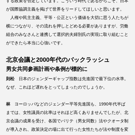
する政策を否定しています。こういう時代であるからこそ、日本
が国際協調主義を掲げて世界をリードしてほしいと思います。
人権や民主主義、平等・公正という価値を大切に思う人たちが
横につながり、その流れを押しとどめる必要がありますが、労働
組合のみなさんと連携して選択的夫婦別氏の実現に取り組むこと
ができたら本当に心強いです。
北京会議と2000年代のバックラッシュ
男女共同参画計画や条例が標的に
則松
日本のジェンダーギャップ指数は先進国で最下位の水準。
なぜ、これほど遅れをとってしまったのでしょうか。
林
ヨーロッパなどのジェンダー平等先進国も、1990年代半ば
までは、女性議員の比率はそれほど高くありませんでしたが、北
京会議の成果を受け、各国でパリテ（男女同数）法やクオータ制
が導入され、政策決定の場に出て行った女性たちが法や制度を変