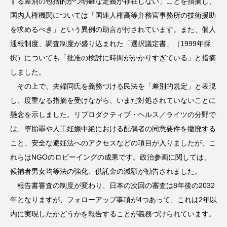
する差別の包括的かつ明確な定義が存在しない」ことを指摘し、
国内人権機関については「国連人権高等弁務官事務所の技術援助
を求めるべき」という異例の助言が付されています。また、個人
通報制度、調査制度が盛り込まれた「選択議定書」（1999年採
択）についても「批准の検討に時間がかかりすぎている」と指摘
しました。
その上で、夫婦同氏を義務づける民法を「差別的規定」と表現
し、度重なる指摘を受けながら、いまだ対処されていないことに
懸念を示しました。リプロダクティブ・ヘルス／ライツの分野で
は、堕胎罪や人工妊娠中絶における配偶者の同意要件を撤廃する
こと、安全な避妊法へのアクセスなどの項目が入りましたが、こ
れらはNGOのロビーイングの成果です。政治参画に関しては、
候補者男女均等法の強化、供託金の減額が勧告されました。
報告書審査の制度が変わり、日本の次回の審査は8年後の2032
年となりますが、フォローアップ事項が4つあって、これは2年以
内に実現したかどうかを報告することが義務づけられています。