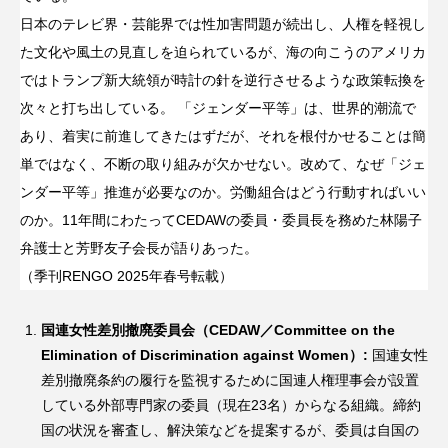
日本のテレビ界・芸能界では性加害問題が続出し、人権を軽視し
た文化や風土の見直しを迫られているが、海の向こうのアメリカ
ではトランプ新大統領が時計の針を逆行させるような政策転換を
次々と打ち出している。 「ジェンダー平等」は、世界的潮流で
あり、着実に前進してきたはずだが、それを根付かせることは簡
単ではなく、不断の取り組みが欠かせない。改めて、なぜ「ジェ
ンダー平等」推進が必要なのか。労働組合はどう行動すればいい
のか。11年間にわたってCEDAWの委員・委員長を務めた林陽子
弁護士と芳野友子会長が語りあった。
（季刊RENGO 2025年春号転載）
国連女性差別撤廃委員会（CEDAW／Committee on the
Elimination of Discrimination against Women）:
国連女性
差別撤廃条約の履行を監視するために国連人権理事会が設置
している外部専門家の委員（現在23名）からなる組織。締約
国の状況を審査し、解決策などを提案するが、委員は自国の