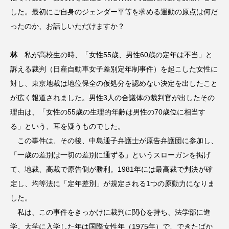
した。最初にご自身のジェンダー平等を求める運動の原点は何だ
ったのか、お話しいただけますか？
林
私が高校生の時、「女性55歳、男性60歳の定年は不当」と
訴える裁判（日産自動車女子差別定年制事件）を起こした女性に
対し、東京地裁は地位保全の仮処分を認めない決定を出したこと
が広く報道されました。男性3人の合議体の裁判官が出したその
理由は、「女性の55歳の生理的年齢は男性の70歳位に相当す
る」という、耳を疑うものでした。
この事件は、その後、中島通子弁護士が原告弁護団に参加し、
「一歳の差別は一切の差別に通ずる」というスローガンを掲げ
て、地裁、高裁で原告側が勝利。1981年には最高裁で判決が確
定し、均等法に「定年差別」が規定される1つの原動力になりま
した。
私は、この事件をきっかけに裁判に関心を持ち、法学部に進
学。大学に入学した年は国際女性年（1975年）で、できたばか