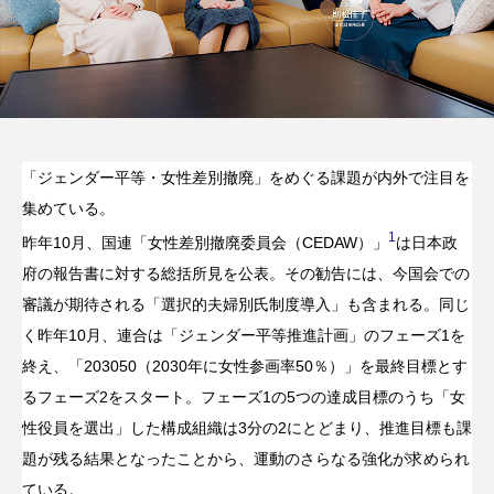
「ジェンダー平等・女性差別撤廃」をめぐる課題が内外で注目を
集めている。
1
昨年10月、国連「女性差別撤廃委員会（CEDAW）」
は日本政
府の報告書に対する総括所見を公表。その勧告には、今国会での
審議が期待される「選択的夫婦別氏制度導入」も含まれる。同じ
く昨年10月、連合は「ジェンダー平等推進計画」のフェーズ1を
終え、「203050（2030年に女性参画率50％）」を最終目標とす
るフェーズ2をスタート。フェーズ1の5つの達成目標のうち「女
性役員を選出」した構成組織は3分の2にとどまり、推進目標も課
題が残る結果となったことから、運動のさらなる強化が求められ
ている。