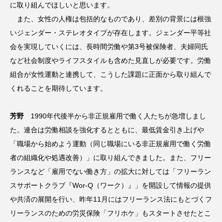
に取り組んでほしいと思います。
また、女性の人権は包括的なものであり、差別の背景には根強
いジェンダー・ステレオタイプが存在します。ジェンダー平等社
会を実現していくには、長時間労働や第3号被保険者、夫婦同氏
など社会制度やライフスタイルも含めた見直しが必要です。労働
組合が女性運動と連携して、こうした課題に正面から取り組んで
くれることを期待しています。
芳野
1990年代後半から非正規雇用で働く人たちが急増しまし
た。連合は労働相談を強化するとともに、最低賃金引き上げや
「職場から始めよう運動（同じ職場にいる非正規雇用で働く労働
者の組織化や処遇改善）」に取り組んできました。また、フリー
ランスなど「雇用でない働き方」の拡大に対しては「フリーラン
スサポートクラブ『Wor-Q（ワーク）』」を開設して情報の提供
や共済の展開を行い、昨年11月にはフリーランス法にもとづくフ
リーランスのための労災保険「フリホケ」もスタートさせたとこ