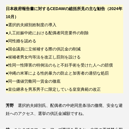
日本政府報告書に対するCEDAWの総括所見の主な勧告（2024年
10月）
●選択的夫婦別姓制度の導入
●人工妊娠中絶における配偶者同意要件の削除
●同性婚を認める
●国会議員に立候補する際の供託金の削減
●候補者男女均等法を改正し罰則を設ける
●性同一性障害の特例法のもと不妊手術を受けた人への賠償
●沖縄の米軍による性的暴力の防止と加害者の適切な処罰
●同一価値労働同一賃金の徹底
●皇位継承を男系男子に限定している皇室典範の改正
芳野
選択的夫婦別氏、配偶者の中絶同意条項の撤廃、安全な避
妊へのアクセス、選挙の供託金減額ですね。