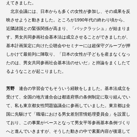
えてきました。
北京会議には、日本からも多くの女性が参加し、その成果を反
映させようと動きました。ところが1990年代の終わり頃から、
近隣諸国との緊張関係が高まり、「バックラッシュ」が始まりま
す。男女共同参画社会基本法は成立させることができましたが、
基本計画策定に向けた公聴会やセミナーには超保守グループが押
しかけて最前列に陣取り、「日本の女性が子どもを産まなくなっ
たのは、男女共同参画社会基本法のせいだ」と持論をまくしたて
るようなことが起こりました。
芳野
連合の学習会でもそういう経験をしました。基本法成立を
受けて、全国の地方連合会は都道府県の条例制定に取り組んでい
て、私も東京都女性問題協議会に参画していました。東京都は全
国に先駆けて「職場における男女差別苦情処理委員会」を設置し
ており、この事業がベースとなって男女平等参画基本条例づくり
へと進んでいきますが、そうした動きの中で素案内容が後退して