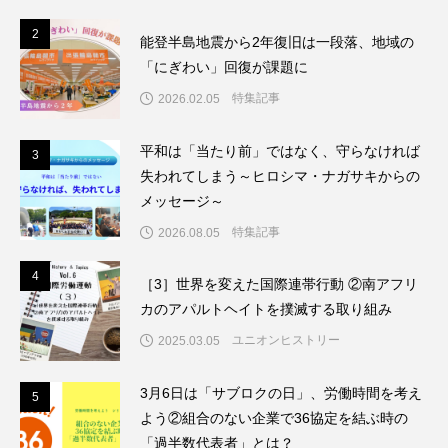
2
2
能登半島地震から2年復旧は一段落、地域の
「にぎわい」回復が課題に
特集記事
2026.02.05
平和は「当たり前」ではなく、守らなければ
3
3
失われてしまう～ヒロシマ・ナガサキからの
メッセージ～
特集記事
2026.08.05
4
4
［3］世界を変えた国際連帯行動 ②南アフリ
カのアパルトヘイトを撲滅する取り組み
ユニオンヒストリー
2025.03.05
3月6日は「サブロクの日」、労働時間を考え
5
5
よう②組合のない企業で36協定を結ぶ時の
「過半数代表者」とは？