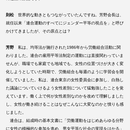
則松
世界的な動きともつながっていたんですね。芳野会長は、
就任以来「連合運動のすべてにジェンダー平等の視点を」と呼び
かけてきましたが、その原点とは？
芳野
私は、均等法が施行された1986年から労働組合活動に関
わりました。連合の雇用平等法制定の運動には直接関わっていま
せんが、職場でも家庭でも地域でも、女性の位置づけが大きく変
化しようとしていた時期で、労働組合も毎週のように学習会を開
催していました。私は、連合東京の女性委員会に参加し、白熱し
た議論についていけるよう女性差別について猛勉強したことを覚
えています。働く上で何が女性差別なのかを改めて理解しました
し、女性が働き続けることはなぜこんなに大変なのかと憤りも感
じました。
連合は、結成時の基本文書に「労働運動をはじめあらゆる分野
に女性の積極的な参加を進め、男女平等な社会の実現をはかる」