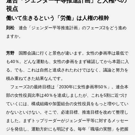
連合「ジェンダー平等推進計画」と人権への
視点
働いて生きるという「労働」は人権の根幹
則松
連合「ジェンダー平等推進計画」のフェーズ2をどう進め
ますか。
芳野
国際会議に行くと景色が違います。女性の参画率は最低で
も40％。どんな運動も、女性の参画をまず確認してから本題に入
る。でも、これは自然と達成されたわけではなく、議論と努力を
積み重ねてきた結果なんです。
フェーズ2の最終目標は「2030年に女性参画率50％」。連合本
部の女性役員比率は40％を達成しましたが、これを5割に近づけ
ていくには、構成組織や加盟組合の女性役員をもっと増やしてい
かないといけない。そこで、必達目標、推進目標を改めて整理し
ました。まずトップリーダーがジェンダー平等に対するメッセー
ジを発信し、運動方針にも明記する。毎年「職場の実態」を把握