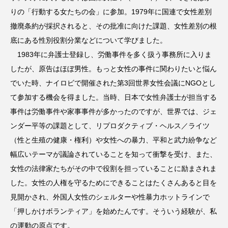
りの「行動する女たちの会」に参加。1979年に国連で女性差別
撤廃条約が採択されると、その批准に向けた課題、女性差別の根
底にある性別役割分業などについて学びました。
1983年に弁護士登録し、労働事件を多く扱う事務所に入りま
したが、原告はほぼ男性。もっと女性の事件に関わりたいと悩ん
でいた時、ナイロビで開催された第3回世界女性会議にNGOとし
て参加する機会を得ました。当時、日本で女性弁護士が担当する
事件は労働事件や家事事件が多かったのですが、世界では、ジェ
ンダー平等の課題として、リプロダクティブ・ヘルス／ライツ
（性と生殖の健康・権利）や女性への暴力、平和と武力紛争など
幅広いテーマが議論されていることを知って衝撃を受け、また、
女性の法律家たちがその中で役割を担っていることに励まされま
した。女性の人権を守るためにできることはたくさんあると目を
見開かされ、外国人女性のシェルターや性暴力ホットラインで
「押しかけボランティア」を始めたんです。そういう経験が、私
の運動の原点です。