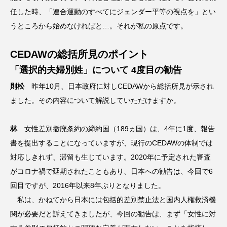
任した時、「連合運動のすべてにジェンダー平等の視点を」とい
うところから始めなければと…。それが私の原点です。
CEDAWの総括所見のポイント
「選択的夫婦別姓」について 4度目の勧告
則松
昨年10月、日本政府に対しCEDAWから総括所見が示され
ました。その内容について解説していただけますか。
林
女性差別撤廃条約の締約国（189ヵ国）は、4年に1度、報告
書を提出することになっていますが、現行のCEDAWの体制では
対応しきれず、滞留も生じています。2020年に予定された審査
がコロナ禍で延期されたこともあり、日本への勧告は、今回で6
回目ですが、2016年以来8年ぶりとなりました。
私は、かねてから日本には包括的差別禁止法と国内人権救済機
関が必要だと訴えてきましたが、今回の勧告は、まず「女性に対