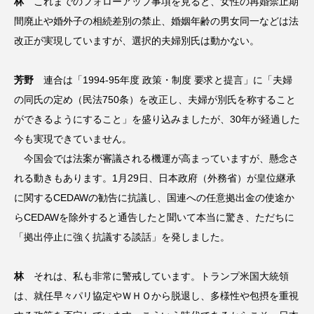
林
これまでのフォローアップ事項を見ると、女性の再婚禁止期
間廃止や婚外子の相続差別の禁止、婚姻年齢の男女同一などは法
改正が実現していますが、選択的夫婦別氏は動かない。
芳野
連合は「1994-95年度 政策・制度 要求と提言」に「夫婦
の同氏の定め（民法750条）を改正し、夫婦が別氏を称すること
ができるようにすること」を盛り込みましたが、30年が経過した
今も実現できていません。
今国会では法案が審議される機運が高まっていますが、懸念さ
れる動きもあります。1月29日、日本政府（外務省）が皇位継承
に関するCEDAWの勧告に抗議し、国連への任意拠出金の使途か
らCEDAWを除外すると通告したと聞いて本当に驚き、ただちに
「拠出停止に強く抗議する談話」を発しました。
林
それは、私も非常に警戒しています。トランプ米国大統領
は、就任早々パリ協定やＷＨＯから脱退し、多様性や包摂を重視