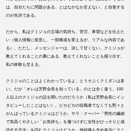
は、自分たちに問題がある、とはなかなか言えない、と自覚する
のが先決である。
だから、私はクミジョの立場の気持ち、苦労、希望などを伝えた
い（個人情報に留意し、一部構成を変えるが、リアルな内容であ
る）。ただし、メッセンジャーは、決して甘くない。クミジョが
教えてくれることの裏にある、教えてくれないことも掘り出す。
私の体験も交える。
クミジョのことはよくわかっているよ、とうそぶくクミダンは多
い。だが「オレは芳野会長を知っている」のとは全く違う。100
人以上のクミジョの話を聞いたのだろうか（私は芳野会長にイン
タビューしたことはない）。ピカピカの役職者でなくても黙々と
がんばっているクミジョはどうか。サラ・クーパー『男性の繊細
で気高くやさしい「お気持ち」を傷つけずに女性がひっそりと成
功する方法』を読むクミジョはどうか。他組織も含め本当にクミ