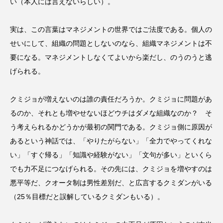
い（本人には言えないらしい）。
実は、この言葉はマネジメントの世界ではご法度である。個人の
せいにして、組織の問題としないのなら、組織マネジメントは不
要になる。マネジメントしなくてよいから楽だし、のうのうと逃
げられる。
クミジョが増えないのは誰の責任だろうか。クミジョに問題があ
るのか、それとも増やせないほどウチはダメな組織なのか？ そ
う考えられるかどうかが最初の関門である。クミジョ側に原因が
あるという神話では、「やりたがらない」「全力でやってくれな
い」「すぐ帰る」「知識や経験がない」「文句が多い」といくら
でも力不足につなげられる。その先には、クミジョを増やすのは
悪平等だ、クオータ制は男性差別だ、と広言するクミダンがいる
（25％目標だと誤解しているクミダンもいる）。