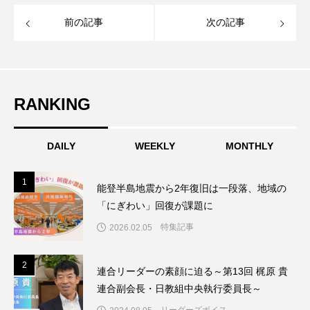
前の記事
次の記事
RANKING
DAILY
WEEKLY
MONTHLY
1
1
能登半島地震から2年復旧は一段落、地域の
「にぎわい」回復が課題に
特集記事
2026.02.05
2
2
連合リーダーの素顔に迫る～第13回 梶原 貴
連合副会長・日教組中央執行委員長～
リーダーズボイス