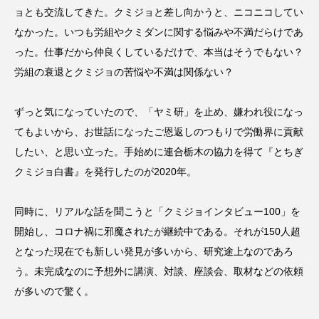
ョとも交流してきた。クミジョと差し向かうと、ニコニコしてい
なかった。いつも労組やクミダンに関する悩みや不満だらけであ
った。仕事だから仲良くしているだけで、本当はそうでもない？
労組の衰退とクミジョの苦悩や不満は関係ない？
ずっと気になっていたので、「ヤミ研」を止め、嫌われ役になっ
てもよいから、お世話になったご恩返しのつもりで労働界に貢献
したい、と思い立った。手始めに連合栃木の協力を得て『とちぎ
クミジョ白書』を発行したのが2020年。
同時に、リアルな話を聞こうと「クミジョインタビュー100」を
開始し、コロナ禍に邪魔されたが継続中である。それが150人超
となった現在でも新しい発見が多いから、研究途上なのであろ
う。未完成なのに予想外に講演、対談、座談会、取材などの依頼
が多いので驚く。