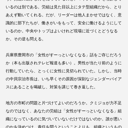
いるのは別である。労組は見た目以上にタテ型組織だから、とり
あえず動いてくれる。だが、リーダーは他人まかせではなく、意
識的に部下たちが、働きがいをもって、安全に働けるようにして
いるのか。中央やトップはよいけれど現場に近づくとどうなる
か。その逆も問える。
兵庫県豊岡市の「女性がすーっといなくなる」話をご存じだろう
か（本も出版されテレビ報道も多い）。男性が当たり前のように
行動していたら、とっくに女性に見切られていた。しかし、当時
の中貝宗治市長は、いち早くその原因が深刻なジェンダーバイア
スにあることを喝破し、対策を講じて巻き返した。
地方の市町の問題と片づけてよいのだろうか。クミジョが力不足
なのではなく、あなたの労組は「女性がすーっといなくなる」組
織になっているのに気づいていないだけではないのか。誰が悪い
のかを決めつけ、責任を問うということよりも、組織というもの