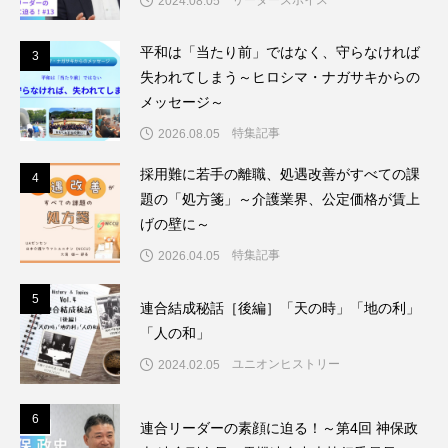
2024.08.05
平和は「当たり前」ではなく、守らなければ
3
3
失われてしまう～ヒロシマ・ナガサキからの
メッセージ～
特集記事
2026.08.05
採用難に若手の離職、処遇改善がすべての課
4
4
題の「処方箋」～介護業界、公定価格が賃上
げの壁に～
特集記事
2026.04.05
5
5
連合結成秘話［後編］「天の時」「地の利」
「人の和」
ユニオンヒストリー
2024.02.05
6
6
連合リーダーの素顔に迫る！～第4回 神保政