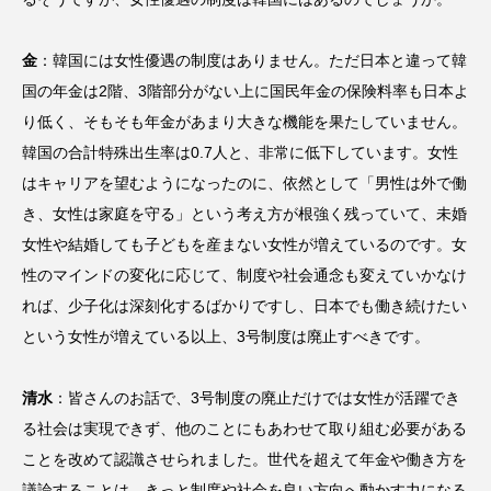
金
：韓国には女性優遇の制度はありません。ただ日本と違って韓
国の年金は2階、3階部分がない上に国民年金の保険料率も日本よ
り低く、そもそも年金があまり大きな機能を果たしていません。
韓国の合計特殊出生率は0.7人と、非常に低下しています。女性
はキャリアを望むようになったのに、依然として「男性は外で働
き、女性は家庭を守る」という考え方が根強く残っていて、未婚
女性や結婚しても子どもを産まない女性が増えているのです。女
性のマインドの変化に応じて、制度や社会通念も変えていかなけ
れば、少子化は深刻化するばかりですし、日本でも働き続けたい
という女性が増えている以上、3号制度は廃止すべきです。
清水
：皆さんのお話で、3号制度の廃止だけでは女性が活躍でき
る社会は実現できず、他のことにもあわせて取り組む必要がある
ことを改めて認識させられました。世代を超えて年金や働き方を
議論することは、きっと制度や社会を良い方向へ動かす力になる