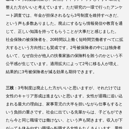
整えた方がいいと考えています。ただ研究の一環で行ったアンケ
ート調査では、年金が担保されるなら3号制度を維持すべきだ、
という声も多数ありました。廃止にするなら情報発信や教育を通
じて、正しい知識を持ってもらうことが大事だと感じました。
社会保険の被保険者を、20時間以上働く短時間労働者すべてに拡
大するという方向性にも賛成です。2号被保険者の中には独身者
もいて、なぜ自分が他人の扶養家族の保険料を賄うのかという不
公平感が生じています。適用拡大によって2号に移る人が増え、
結果的に3号被保険者が減る効果も期待できます。
三枝
：3号制度は廃止した方がいいと思いますが、それだけでは
女性のキャリア形成は進まないと思います。女性が退職に追い込
まれる最大の理由は、家事育児の大半を担いながら仕事もすると
いう負担の重さです。社会に出ている先輩からは、子どもができ
たら今と同じ職場では働けない、という声も聞きます。収入が下
がっても休みやすい職場へ転職する女性もたくさんいます。男性