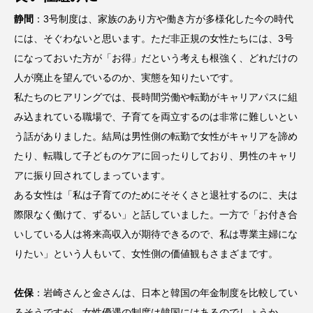
静間
：3号制度は、家族のあり方や働き方が多様化した今の時代
には、そぐわないと思います。ただ非正規の女性たちには、3号
になっておいた方が「お得」だという考えも根強く、どれだけの
人が廃止を望んでいるのか、実態を知りたいです。
私たちのヒアリングでは、長時間労働や転勤がキャリアパスに組
み込まれている職場で、子育てを両立するのは非常に難しいとい
う話がありました。結局は男性側の転勤で女性がキャリアを諦め
たり、転職して子どものケアに回ったりしており、男性のキャリ
アに振り回されてしまっています。
ある女性は「私は子育てのためにそそくさと退社するのに、夫は
際限なく働けて、ずるい」と話していました。一方で「お付き合
いしている人は将来高収入が期待できるので、私は専業主婦にな
りたい」という人もいて、女性側の価値観もさまざまです。
佐保
：岩崎さんと金さんは、日本と韓国の年金制度を比較してい
るそうですが、女性優遇の制度は韓国にはあるのでしょうか。