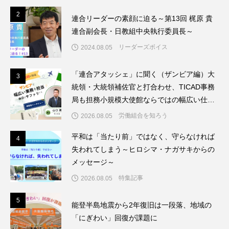
2
2
連合リーダーの素顔に迫る～第13回 梶原 貴
連合副会長・日教組中央執行委員長～
リーダーズボイス
2024.08.05
「連合アタッシェ」に聞く（ザンビア編）大
3
3
統領・大統領補佐官と打合わせ、TICAD事務
局も担務小規模大使館ならではの幅広い仕事
を経験
労働組合を知ろう
2026.08.05
平和は「当たり前」ではなく、守らなければ
4
4
失われてしまう～ヒロシマ・ナガサキからの
メッセージ～
特集記事
2026.08.05
5
5
能登半島地震から2年復旧は一段落、地域の
「にぎわい」回復が課題に