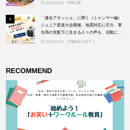
特集記事
2026.02.05
「連合アタッシェ」に聞く（ミャンマー編）
6
6
ジュニア柔道大会開催、地震対応に尽力 軍
当局の支配下に生きる人々の声を、活動に反
映
労働組合を知ろう
2026.07.20
RECOMMEND