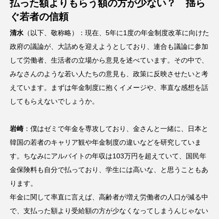
払った額よりもらう額の方が少ない？ 揺ら
ぐ若者の信頼
清水
（以下、敬称略）：現在、5年に1度の年金制度改革に向けた
政府の議論が、大詰めを迎えようとしており、連合も議論に参加
して労働者、生活者の立場から意見を述べています。その中で、
みなさんのような若い人たちの意見も、政策に反映させたいと考
えています。まずは年金制度に抱くイメージや、率直な感想を話
してもらえないでしょうか。
岩崎
：僕はゼミで年金を専攻しており、金さんと一緒に、日本と
韓国の若者のキャリア観や年金制度の違いなどを研究していま
す。ちなみにアルバイトの年収は103万円を超えていて、国民年
金保険料も自分で払っており、学生には高いな、と思うこともあ
ります。
年金に関して率直に言えば、高齢者が増え労働者の人口が減る中
で、支払った額より受給額の方が少なくなってしまうんじゃない