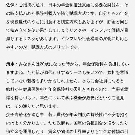
佐保
：ご指摘の通り、日本の年金制度は支給に必要な財源を、そ
の時支払われた保険料収入で賄う賦課方式です。自分たちの年金
を現役世代のうちに用意する積立方式もありますが、貯金と同じ
で積み立てを使い果たしてしまうリスクや、インフレで価値が目
減りするリスクがあります。インフレや社会構造の変化に対応し
やすいのが、賦課方式のメリットです。
清水
：みなさんは20歳になった時から、年金保険料を負担してい
ますよね。ただ親が肩代わりするケースも多いので、負担を意識
していない若者も多いかもしれません。さらに会社員になると、
給料から健康保険料と年金保険料が天引きされるので、当事者意
識を持ちづらい。年金について学ぶ機会が必要だというご意見
は、その通りだと思います。
少子高齢化が進む中、若い世代が年金制度の持続性に不安を抱く
のはよく分かります。ただ政府も、国庫の負担割合を増やしたり
積立金を運用したり、賃金や物価の上昇率よりも年金給付額の引