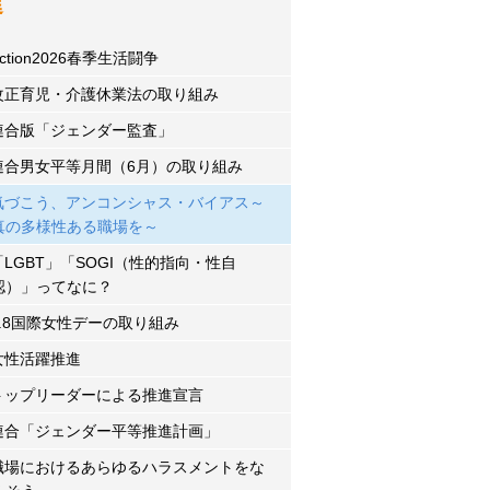
進
ction2026春季生活闘争
改正育児・介護休業法の取り組み
連合版「ジェンダー監査」
連合男女平等月間（6月）の取り組み
気づこう、アンコンシャス・バイアス～
真の多様性ある職場を～
「LGBT」「SOGI（性的指向・性自
認）」ってなに？
3.8国際女性デーの取り組み
女性活躍推進
トップリーダーによる推進宣言
連合「ジェンダー平等推進計画」
職場におけるあらゆるハラスメントをな