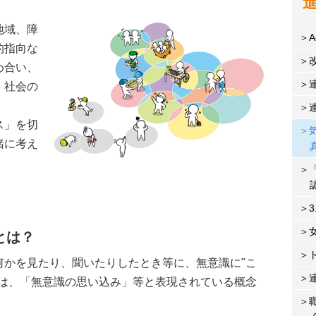
地域、障
A
的指向な
め合い、
・社会の
ス」を切
緒に考え
とは？
かを見たり、聞いたりしたとき等に、無意識に"こ
では、「無意識の思い込み」等と表現されている概念