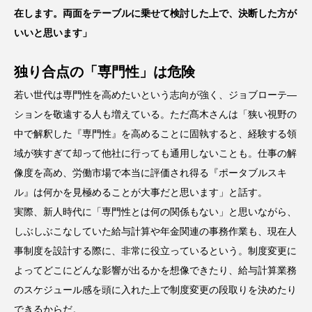
在します。両面をテーブルに乗せて検討した上で、決断した方が
いいと思います」
独り合点の「専門性」は危険
若い世代は専門性を高めたいという志向が強く、ジョブローテ―
ションを敬遠する人も増えている。ただ髙木さんは「狭い視野の
中で解釈した『専門性』を高めることに固執すると、経験する領
域が狭すぎて却って他社に行っても通用しないことも。仕事の解
像度を高め、労働市場で本当に評価され得る『ポータブルスキ
ル』は何かを見極めることが大事だと思います」と話す。
実際、新人時代に「専門性とは何の関係もない」と思いながら、
しぶしぶこなしていた給与計算や年金関連の事務作業も、現在人
事制度を設計する際に、非常に役立っているという。制度変更に
よってどこにどんな影響が出るかを想像できたり、給与計算業務
のスケジュール感を頭に入れた上で制度変更の段取りを決めたり
できるからだ。