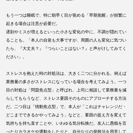
もう一つは睡眠で、特に朝早く目が覚める「早期覚醒」が頻繁に
起きる場合は注意が必要だ。
遅刻やミスが増えるといった小さな変化の中に、不調が隠れてい
ることも。「本人の自覚も大事ですが、周囲の人も変化に気づい
たら、『大丈夫？』『つらいことはない？』と声がけしてみてく
ださい」。
ストレスを抱えた時の対処法は、大きく二つに分かれる。例えば
業務量の多さがストレスになっている場合を考えてみよう。一つ
目の対処は「問題焦点型」と呼ばれ、上司に相談して業務量を減
らしてもらうなど、ストレス要因そのものにアプローチする方法
だ。二つ目は「情動焦点型」で、本人が「これはチャレンジだ・
どこまでできるかやってみよう」などと、要因の捉え方を変えて
気持ちを持ち直すことや、いわゆる気分転換だ。友人に愚痴を言
ったりカラオケや運動をしたりと、自分なりの発散法を用意して