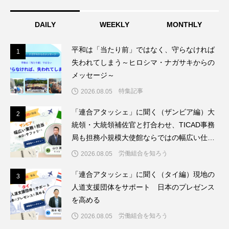
DAILY
WEEKLY
MONTHLY
平和は「当たり前」ではなく、守らなければ
1
1
失われてしまう～ヒロシマ・ナガサキからの
メッセージ～
特集記事
2026.08.05
「連合アタッシェ」に聞く（ザンビア編）大
2
2
統領・大統領補佐官と打合わせ、TICAD事務
局も担務小規模大使館ならではの幅広い仕事
を経験
労働組合を知ろう
2026.08.05
「連合アタッシェ」に聞く（タイ編）現地の
3
3
人道支援団体をサポート 日本のプレゼンス
を高める
労働組合を知ろう
2026.08.05