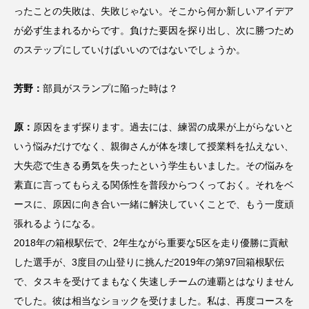
ったことの失敗は、失敗じゃない。そこから何か新しいアイデア
が必ず生まれるからです。負けた要因を探り出し、次に勝つため
のステップにしていけばいいのではないでしょうか。
芳野：
部員がスランプに陥った時は？
原：
原因をまず探ります。過去には、練習の成果が上がらないと
いう悩みだけでなく、親御さんが体を壊して授業料を払えない、
大失恋で生きる勇気を失ったという学生もいました。その悩みを
素直に言ってもらえる関係性を普段からつくっておく。それをベ
ースに、原因に向き合い一緒に解決していくことで、もう一度頑
張れるようになる。
2018年の箱根駅伝で、2年生ながら重要な5区を走り優勝に貢献
した選手が、3度目の山登りに挑んだ2019年の第97回箱根駅伝
で、タスキを受けてまもなく失速しチームの連覇とはなりません
でした。彼は相当なショックを受けました。私は、再度コースを