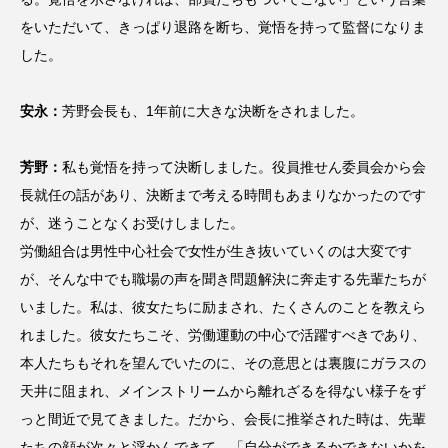
をいただいて、きっぱり退路を断ち、覚悟を持って監督になりま
した。
安永：
芳野会長も、1年前に大きな決断をされました。
芳野：
私も覚悟を持って決断しました。役員推せん委員会から会
長就任の話があり、決断まで考える時間もあまりなかったのです
が、迷うことなくお受けしました。
労働組合は男性中心社会で女性が生き抜いていくのは大変です
が、そんな中でも職場の声を聞き問題解決に奔走する先輩たちが
いました。私は、彼女たちに励まされ、たくさんのことを教えら
れました。彼女たちこそ、労働運動の中心で活躍すべきであり、
本人たちもそれを望んでいたのに、その意思とは裏腹にガラスの
天井に阻まれ、メインストリームから離れざるを得ない様子をず
っと間近で見てきました。だから、会長に推挙された時は、先輩
たちの顔が次々と浮かんできて、「自分ができるかできないかを