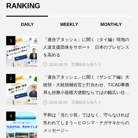
RANKING
DAILY
WEEKLY
MONTHLY
「連合アタッシェ」に聞く（タイ編）現地の
1
1
人道支援団体をサポート 日本のプレゼンス
を高める
労働組合を知ろう
2026.08.05
「連合アタッシェ」に聞く（ザンビア編）大
2
2
統領・大統領補佐官と打合わせ、TICAD事務
局も担務小規模大使館ならではの幅広い仕事
を経験
労働組合を知ろう
2026.08.05
平和は「当たり前」ではなく、守らなければ
3
3
失われてしまう～ヒロシマ・ナガサキからの
メッセージ～