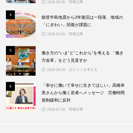
特集記事
2026.08.05
4
4
能登半島地震から2年復旧は一段落、地域の
「にぎわい」回復が課題に
特集記事
2026.02.05
5
5
働き方の“いま”と“これから”を考える 「働き
方改革」をどう見直すか
はたらくを考える
2026.06.20
「幸せに働いて幸せに生きてほしい」高橋幸
6
6
美さんから働く若者へメッセージ 労働時間
規制緩和に反対
特集記事
2026.07.05