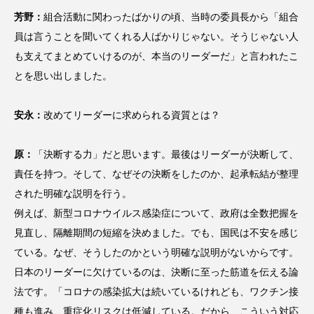
芳野：
組合活動に関わったばかりの頃、当時の委員長から「組合
員は言うことを聞いてくれる人ばかりじゃない。そうじゃない人
も支えてまとめていけるのが、本当のリーダーだ」と言われたこ
とを思い出しました。
安永：
改めてリーダーに求められる資質とは？
原：
「決断する力」だと思います。最後はリーダーが決断して、
責任を持つ。そして、なぜその決断をしたのか、起承転結が整理
された明確な説明を行う。
例えば、新型コロナウイルス感染症について、政府は全数把握を
見直し、隔離期間の短縮を決めました。でも、国民は不安を感じ
ている。なぜ、そうしたのかという明確な説明がないからです。
日本のリーダーに欠けているのは、決断に至った筋道を伝える論
法です。「コロナの感染拡大は続いているけれども、ワクチン接
種も進み、重症化リスクは低減している。だから、こういう対応