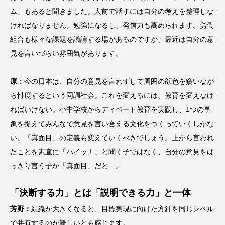
ム」もあると聞きました。人前で話すには自分の考えを整理しな
ければなりません。勉強になるし、発信力も高められます。労働
組合も様々な課題を議論する場があるのですが、最近は自分の意
見を言いづらい雰囲気があります。
原：
今の日本は、自分の意見を言わずして周囲の顔色を窺いなが
ら忖度するという同調社会。これを変えるには、教育を変えなけ
ればいけない。小中学校からディベート教育を実践し、1つの事
象を捉えてみんなで意見を言い合える文化をつくっていくしかな
い。「真面目」の定義も変えていくべきでしょう。上から言われ
たことを素直に「ハイッ！」と聞く子ではなく、自分の意見をは
っきり言う子が「真面目」だと…。
「決断する力」とは
「説明できる力」と一体
芳野：
組織が大きくなると、目標実現に向けた方針を同じレベル
で共有するのが難しいとも感じます。