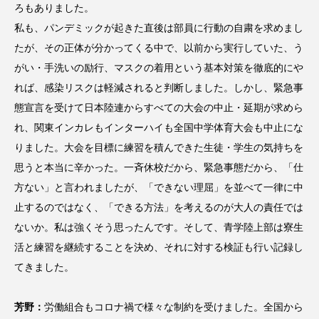
ろもありました。
私も、パンデミックが起きた直後は部員に行動の自粛を求めまし
たが、その正体が分かってくる中で、以前から実行していた、う
がい・手洗いの励行、マスクの着用という基本対策を徹底的にや
れば、感染リスクは軽減されると判断しました。しかし、緊急事
態宣言を受けて日本陸連からすべての大会の中止・延期が求めら
れ、関東インカレもインターハイも全国中学体育大会も中止にな
りました。大会を目標に練習を積んできた生徒・学生の気持ちを
思うと本当に辛かった。一斉休校だから、緊急事態だから、「仕
方ない」と言われましたが、「できない理屈」を並べて一律に中
止するのではなく、「できる方法」を考えるのが大人の責任では
ないか。私は強くそう思ったんです。そして、青学陸上部は寮生
活と練習を継続することを決め、それに対する検証も行い記録し
てきました。
芳野：
労働組合もコロナ禍で様々な制約を受けました。全国から