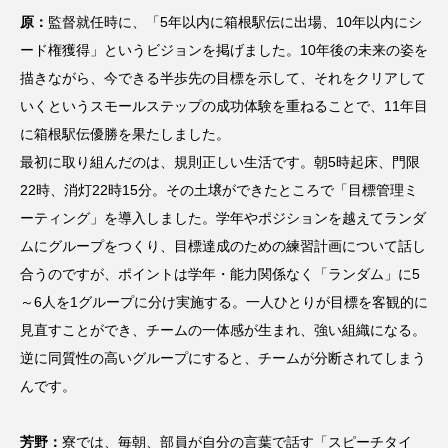
原：
監督就任時に、「5年以内に箱根駅伝に出場、10年以内にシ
ード権獲得」というビジョンを掲げました。10年後の未来の姿を
描きながら、今できる半歩先の目標を示して、それをクリアして
いくというスモールステップの成功体験を重ねることで、11年目
に箱根駅伝優勝を果たしました。
最初に取り組んだのは、規則正しい生活です。朝5時起床、門限
22時、消灯22時15分。その土壌ができたところで「目標管理ミ
ーティング」を導入しました。学年やポジションを越えてランダ
ムにグループをつくり、目標達成のための練習計画について話し
合うのですが、ポイントは学年・能力関係なく「ランダム」に5
～6人を1グループに分け実施する。一人ひとりが目標を客観的に
見直すことができ、チームの一体感が生まれ、強い組織になる。
逆に同質性の高いグループにすると、チームが分断されてしまう
んです。
芳野：
寮では、毎朝、部員が自分の言葉で話す「スピーチタイ