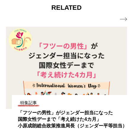
RELATED

特集記事
った
選挙ドットコム「イチニ株式会社」の高畑卓
締役に聞く！
平等担当）
「石丸現象」はなぜ起きたの？
ＳＮＳの効果的な使い方と注意点は？