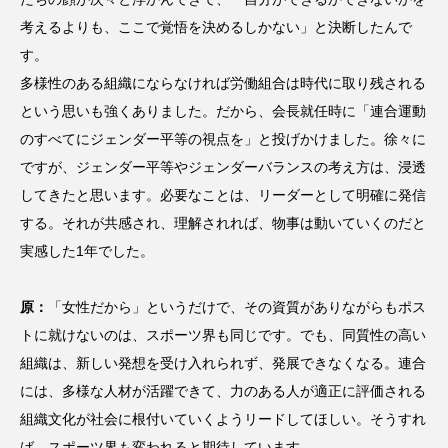
考えるよりも、ここで覚悟を決めるしかない」と決断したんで
す。
多様性のある組織にならなければ労働組合は時代に取り残される
という思いも強くありました。だから、会長就任時に「連合運動
のすべてにジェンダー平等の視点を」と投げかけました。徐々に
ですが、ジェンダー平等やジェンダーバランスの考え方は、浸透
してきたと思います。必要なことは、リーダーとして明確に発信
する。それが共感され、理解されれば、物事は動いていくのだと
実感した1年でした。
原：
「女性だから」というだけで、その資質がありながらもポス
トに就けないのは、スポーツ界も同じです。でも、同質性の高い
組織は、新しい発想を受け入れられず、発展できなくなる。連合
には、多様な人材が活躍できて、力のある人が適正に評価される
組織文化が社会に根付いていくようリードしてほしい。そうすれ
ば、スポーツ界も変われると期待しています。