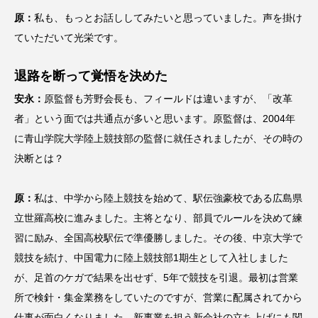
原：
私も、もっとお話ししてみたいと思っていました。声を掛け
ていただいて光栄です。
退路を断って覚悟を決めた
安永：
原監督も芳野会長も、フィールドは違いますが、「改革
者」という面では共通点が多いと思います。原監督は、2004年
に青山学院大学陸上競技部の監督に就任されましたが、その時の
決断とは？
原：
私は、中学から陸上競技を始めて、駅伝強豪校である広島県
立世羅高校に進みました。主将となり、部員でルールを決めて練
習に励み、全国高校駅伝で準優勝しました。その後、中京大学で
競技を続け、中国電力に陸上競技部1期生として入社しました
が、足首のケガで結果を出せず、5年で競技を引退。最初は営業
所で検針・集金業務をしていたのですが、営業に配属されてから
仕事が面白くなりました。新事業を担う新会社の立ち上げにも関