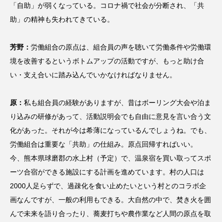
「自助」が弱くなっている。コロナ禍で社会が分断され、「共
助」の精神も失われてきている。
芳野：
労働組合の原点は、組合員の声を聴いて労働条件や労働環
境を改善するというボトムアップの活動ですが、もっと助け合
い・支え合いに踏み込んでいかなければなりません。
原：
私も組合員の経験がありますが、昔はボーリング大会や泊ま
り込みの研修があって、活動説明会でも自由に意見を言い合う文
化があった。それが今は希薄になっているんでしょうね。でも、
労働組合は重要な「共助」の仕組み。原点回帰すればいい。
今、熊本県球磨郡の水上村（予定）で、温泉宿を買い取ってスポ
ーツ合宿ができる施設にする計画を進めています。村の人口は
2000人足らずで、過疎化を食い止めたいという村とのコラボ企
画なんですが、一般の利用もできる。大自然の中で、焚き火を囲
んで未来を語り合ったり、蕎麦打ちや農作業など人間の原点を取