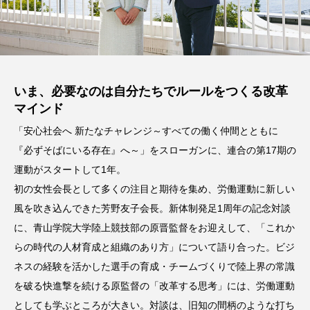
いま、必要なのは自分たちでルールをつくる改革
マインド
「安心社会へ 新たなチャレンジ～すべての働く仲間とともに
『必ずそばにいる存在』へ～」をスローガンに、連合の第17期の
運動がスタートして1年。
初の女性会長として多くの注目と期待を集め、労働運動に新しい
風を吹き込んできた芳野友子会長。新体制発足1周年の記念対談
に、青山学院大学陸上競技部の原晋監督をお迎えして、「これか
らの時代の人材育成と組織のあり方」について語り合った。ビジ
ネスの経験を活かした選手の育成・チームづくりで陸上界の常識
を破る快進撃を続ける原監督の「改革する思考」には、労働運動
としても学ぶところが大きい。対談は、旧知の間柄のような打ち